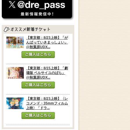
【東京都：8/23上映】「が
んばっていきまっしょい」
@秋葉原UDX...
【東京都：8/15上映】「劇
場版 ベルサイユのばら」
@秋葉原UDX...
【東京都：8/23上映】〈レ
コメンド・35mmフィルム
上映〉「ドラ...