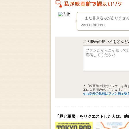
私がこの作品を映画館で観たいワケ
...まだ書き込みがありま
20xx.xx.xx xx:xx
この映画の良い所をどんど
＊「映画館で観たいワケ」を書
示になる場合がございます。）
それ以外の投稿はファン掲示板
「豚と軍艦」をリクエストした人は、他