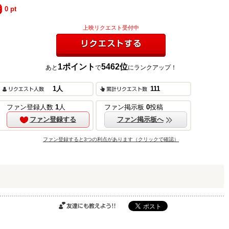
0
pt
上映リクエスト受付中
1
ポイント
5462
位
あと
で
にランクアップ！
リクエストする
1
人
111
ご購入はこちら
ファン登録人数
1
人
ファン掲示板
0
投稿
ファン登録する
ファン掲示板へ
ファン登録すると3つの利点があります（クリックで確認）
ご購入はこちら
ご購入はこちら
友達にも教えよ
う!!