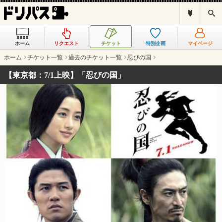
ド
検
リ
索
パ
ス
ホーム
リクエスト
チケット
特別企画
マイページ
と
は
ホーム
チケット一覧
過去のチケット一覧
忍びの国
？
【東京都：7/1上映】「忍びの国」