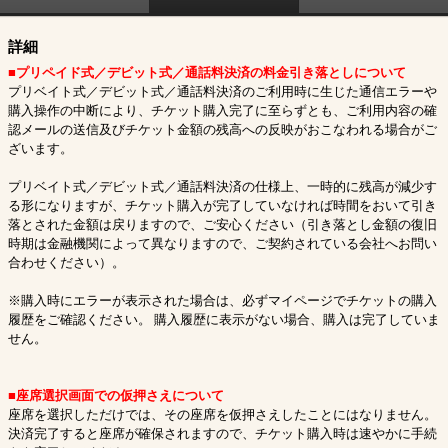
詳細
■プリペイド式／デビット式／通話料決済の料金引き落としについて
プリベイト式／デビット式／通話料決済のご利用時に生じた通信エラーや
購入操作の中断により、チケット購入完了に至らずとも、ご利用内容の確
認メールの送信及びチケット金額の残高への反映がおこなわれる場合がご
ざいます。
プリベイト式／デビット式／通話料決済の仕様上、一時的に残高が減少す
る形になりますが、チケット購入が完了していなければ時間をおいて引き
落とされた金額は戻りますので、ご安心ください（引き落とし金額の復旧
時期は金融機関によって異なりますので、ご契約されている会社へお問い
合わせください）。
※購入時にエラーが表示された場合は、必ずマイページでチケットの購入
履歴をご確認ください。 購入履歴に表示がない場合、購入は完了していま
せん。
■座席選択画面での仮押さえについて
座席を選択しただけでは、その座席を仮押さえしたことにはなりません。
決済完了すると座席が確保されますので、チケット購入時は速やかに手続