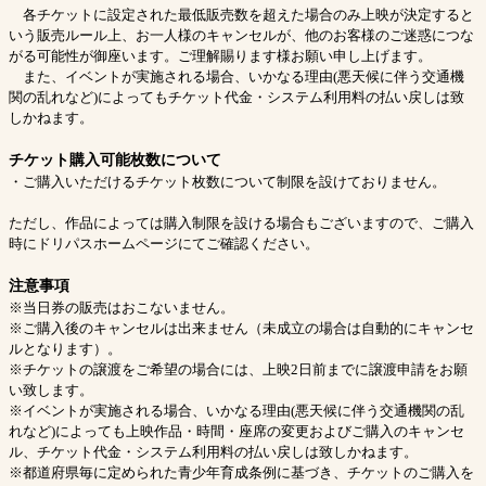
各チケットに設定された最低販売数を超えた場合のみ上映が決定すると
いう販売ルール上、お一人様のキャンセルが、他のお客様のご迷惑につな
がる可能性が御座います。ご理解賜ります様お願い申し上げます。
また、イベントが実施される場合、いかなる理由(悪天候に伴う交通機
関の乱れなど)によってもチケット代金・システム利用料の払い戻しは致
しかねます。
チケット購入可能枚数について
・ご購入いただけるチケット枚数について制限を設けておりません。
ただし、作品によっては購入制限を設ける場合もございますので、ご購入
時にドリパスホームページにてご確認ください。
注意事項
※当日券の販売はおこないません。
※ご購入後のキャンセルは出来ません（未成立の場合は自動的にキャンセ
ルとなります）。
※チケットの譲渡をご希望の場合には、上映2日前までに譲渡申請をお願
い致します。
※イベントが実施される場合、いかなる理由(悪天候に伴う交通機関の乱
れなど)によっても上映作品・時間・座席の変更およびご購入のキャンセ
ル、チケット代金・システム利用料の払い戻しは致しかねます。
※都道府県毎に定められた青少年育成条例に基づき、チケットのご購入を