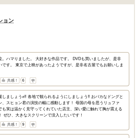
ション
。ハマりました。 大好きな作品です。 DVDも買いましたが、是非
いです。 東京で上映があったようですが、是非名古屋でもお願いしま
↓
共感！
6
しましょう✊‼️ 各地で観られるようにしましょう‼️ おバカなドングと
ン、スヒョン君の演技の幅に感動します！ 母国の母を思うリュファ
でも実は温かく見守ってくれていた店主、深い愛に触れて胸が震える
！ ぜひ、大きなスクリーンで没入したいです！
↓
共感！
9