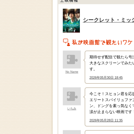
上映情報
シークレット・ミッ
私がこの作品を映画館で観たいワケ
期待せず配信で観たら号泣
大きなスクリーンでみた
す。
No Name
2026年05月30日 18:45
↑
今こそ！スヒョン君を応援
エリートスパイリュファ
ン、ドングを素っ気なく
いちみ
涙が止まらない映画です
2026年05月28日 11:35
↑