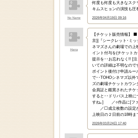
何度も何度も大きなスク
キムスヒョンの演技も圧
2026年04月19日 09:16
No Name
↑
【チケット販売情報】 ⬛【販
京)]『シークレット･ミッ
ネマズさんの劇場での上映
Hana
イント付与を(チケットカ
提示を･･お忘れなく!!
いての詳細は不明なので
ポイント後付け申請ルー
で･･TOHOシネマズ以外
ズの劇場チケットカウンタ
会員証と鑑賞されたチケッ
すると･･ドリパス上映
すね｡] ／○作品に[フ
／⬜成立枚数の設定があ
上映日の２日前の18時ま
2026年03月24日 17:40
↑