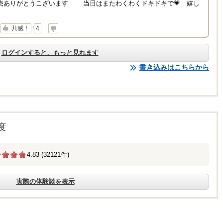
売ありがとうこざいます 当日はまたわくわくドキドキで💗 嬉し
↓
共感！
4
ログインすると、もっと見れます
書き込みはこちらから
度
4.83 (32121件)
実際の体験談を表示