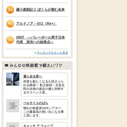
2位
羅小黒戦記２ ぼくらが望む未来
3位
アルドノア・ゼロ（Re+）
4位
GRIT —バレーボール男子日本
代表 栄光への始発点—
5位
ランキングをもっと見る
みんなの映画館で観たいワケ
還ら去る君へ
何度も観たくなる心揺さぶら
れる映画！ 私立探偵・北見次
郎が自身の過去の傷と対峙す
るサスペンス系...
ベルサイユのばら
憧れの秋葉原UDXシアター。
この夏最高の想い出になる事
と思います。
キャッチ ア ウェーブ