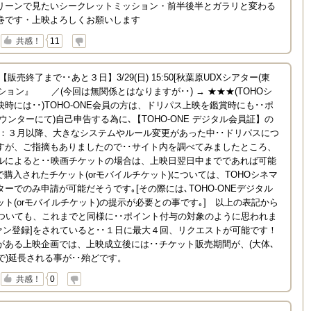
リーンで見たいシークレットミッション・前半後半とガラリと変わる
巻です・上映よろしくお願いします
↓
共感！
11
売終了まで･･あと３日】3/29(日) 15:50[秋葉原UDXシアター(東
ション』 ／(今回は無関係とはなりますが･･) → ★★★(TOHOシ
時には･･)TOHO-ONE会員の方は、ドリパス上映を鑑賞時にも･･ポ
ウンターにて)自己申告する為に､【TOHO-ONE デジタル会員証】の
 [注：３月以降、大きなシステムやルール変更があった中･･ドリパスにつ
すが、ご指摘もありましたので･･サイト内を調べてみましたところ、
ルによると･･映画チケットの場合は、上映日翌日中までであれば可能
で購入されたチケット(orモバイルチケット)については、TOHOシネマ
ーでのみ申請が可能だそうです｡[その際には､TOHO-ONEデジタル
ト(orモバイルチケット)の提示が必要との事です｡] 以上の表記から
についても、これまでと同様に･･ポイント付与の対象のように思われま
ァン登録]をされていると･･１日に最大４回、リクエストが可能です！
る上映企画では、上映成立後には･･チケット販売期間が、(大体､
で)延長される事が･･殆どです。
↓
共感！
0