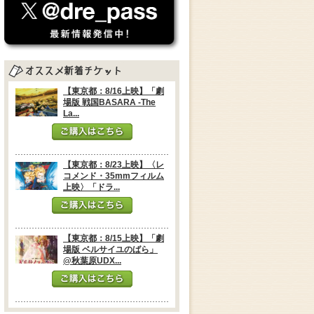
【東京都：8/16上映】「劇
場版 戦国BASARA -The
La...
【東京都：8/23上映】〈レ
コメンド・35mmフィルム
上映〉「ドラ...
【東京都：8/15上映】「劇
場版 ベルサイユのばら」
@秋葉原UDX...