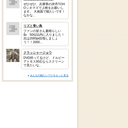
ぜひぜひ、兵庫県の伊丹TOH
Oシネマズで上映をお願いし
ます。 大画面で観たいです！
なかな...
リズと青い鳥
ファンの皆さん素晴らしい
👍 50位以内に入りました！
次は2000pt目指しましょ
う！！2000...
クラッシャージョウ
DVD持ってるけど、ドルビー
アトモス対応ならスクリーン
で見たいな。
みんなの観たいワケをもっと見る