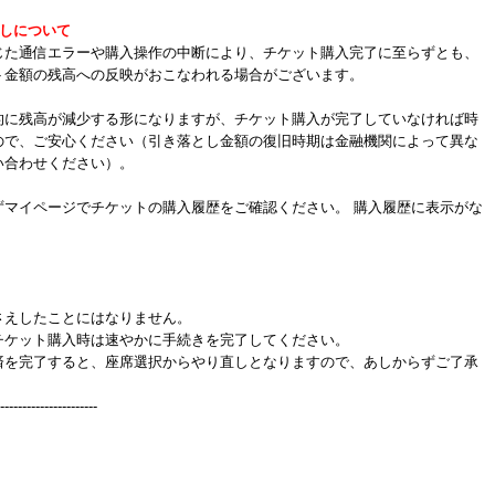
しについて
じた通信エラーや購入操作の中断により、チケット購入完了に至らずとも、
ト金額の残高への反映がおこなわれる場合がございます。
的に残高が減少する形になりますが、チケット購入が完了していなければ時
ので、ご安心ください（引き落とし金額の復旧時期は金融機関によって異な
い合わせください）。
ずマイページでチケットの購入履歴をご確認ください。 購入履歴に表示がな
さえしたことにはなりません。
チケット購入時は速やかに手続きを完了してください。
済を完了すると、座席選択からやり直しとなりますので、あしからずご了承
----------------------
。