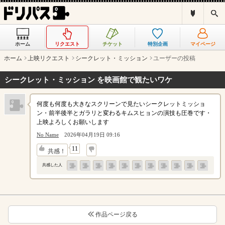
ド
検
リ
索
パ
ス
ホーム
リクエスト
チケット
特別企画
マイページ
と
は
ホーム
上映リクエスト
シークレット・ミッション
ユーザーの投稿
？
シークレット・ミッション を映画館で観たいワケ
何度も何度も大きなスクリーンで見たいシークレットミッショ
ン・前半後半とガラリと変わるキムスヒョンの演技も圧巻です・
上映よろしくお願いします
No Name
2026年04月19日 09:16
↓
11
共感！
共感した人
作品ページ戻る