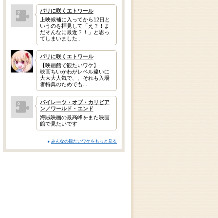
パリに咲くエトワール
上映候補に入ってから12日と
いうのを拝見して「え？！ま
だそんなに最近？！」と思っ
てしまいました...
パリに咲くエトワール
【映画館で観たいワケ】
映画ちいかわがレベル違いに
大大大人気で、、それも入場
者特典のためでも...
パイレーツ・オブ・カリビア
ン／ワールド・エンド
海賊映画の最高峰をまた映画
館で見たいです
みんなの観たいワケをもっと見る