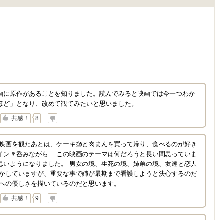
画に原作があることを知りました。読んでみると映画では今一つわか
ほど」となり、改めて観てみたいと思いました。
↓
共感！
8
の映画を観たあとは、ケーキ🎂と肉まんを買って帰り、食べるのが好き
イン🍷呑みながら… この映画のテーマは何だろうと長い間思っていま
思いようになりました。 男女の境、生死の境、姉弟の境、友達と恋人
やかしていますが、重要な事で姉が最期まで看護しようと決心するのだ
人への優しさを描いているのだと思います。
↓
共感！
9