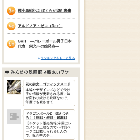
2位
羅小黒戦記２ ぼくらが望む未来
3位
アルドノア・ゼロ（Re+）
4位
GRIT —バレーボール男子日本
代表 栄光への始発点—
5位
ランキングをもっと見る
みんなの映画館で観たいワケ
花の詩女 ゴティックメード
本編やデザインズなどで受け
手の情報が更新される度に味
が変わり続ける映画なので、
何度でも観させて...
ドラゴンボールZ 燃えつき
ろ！！熱戦・烈戦・超激戦
【チケット販売情報(今回はレ
コメンド上映なので･･作品ペ
ージには載せられませんの
で、販売中のチ...