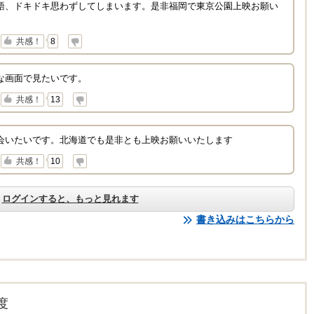
語、ドキドキ思わずしてしまいます。是非福岡で東京公園上映お願い
↓
共感！
8
な画面で見たいです。
↓
共感！
13
会いたいです。北海道でも是非とも上映お願いいたします
↓
共感！
10
ログインすると、もっと見れます
書き込みはこちらから
度