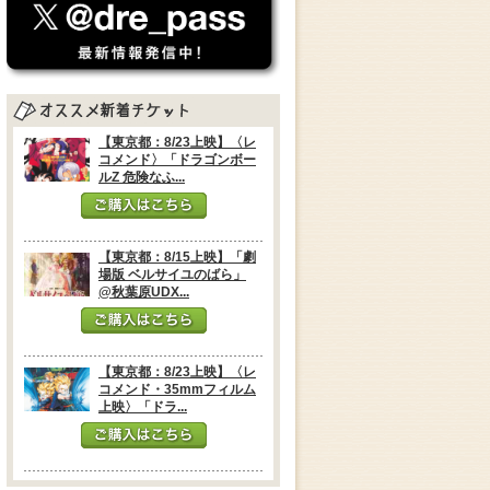
【東京都：8/23上映】〈レ
コメンド〉「ドラゴンボー
ルZ 危険なふ...
【東京都：8/15上映】「劇
場版 ベルサイユのばら」
@秋葉原UDX...
【東京都：8/23上映】〈レ
コメンド・35mmフィルム
上映〉「ドラ...