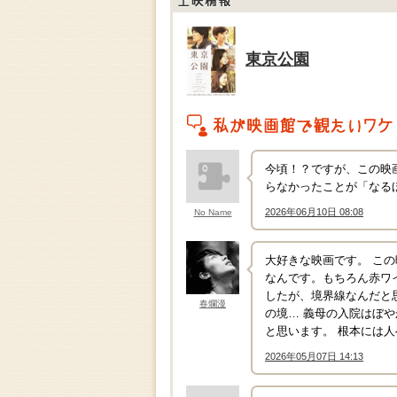
上映情報
東京公園
私がこの作品を映画館で観たいワケ
今頃！？ですが、この映
らなかったことが「なる
2026年06月10日 08:08
No Name
↑
大好きな映画です。 こ
なんです。もちろん赤ワ
したが、境界線なんだと
春爛漫
の境… 義母の入院はぼ
と思います。 根本には
2026年05月07日 14:13
↑