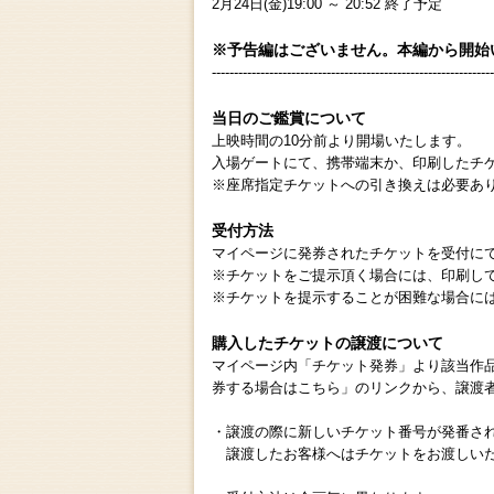
2月24日(金)19:00 ～ 20:52 終了予定
※予告編はございません。本編から開始
----------------------------------------------------------------
当日のご鑑賞について
上映時間の10分前より開場いたします。
入場ゲートにて、携帯端末か、印刷したチ
※座席指定チケットへの引き換えは必要あ
受付方法
マイページに発券されたチケットを受付に
※チケットをご提示頂く場合には、印刷し
※チケットを提示することが困難な場合に
購入したチケットの譲渡について
マイページ内「チケット発券」より該当作
券する場合はこちら」のリンクから、譲渡
・譲渡の際に新しいチケット番号が発番さ
譲渡したお客様へはチケットをお渡しいた