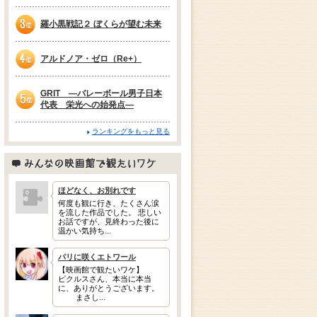
2位
羅小黒戦記２ ぼくらが望む未来
3位
アルドノア・ゼロ（Re+）
4位
GRIT —バレーボール男子日本
代表 栄光への始発点—
5位
ランキングをもっと見る
みんなの映画館で観たいワケ
ほどなく、お別れです
何度も観に行き、たくさん涙
を流した作品でした。 悲しい
お話ですが、見終わった後に
温かい気持ち...
パリに咲くエトワール
【映画館で観たいワケ】
ピクルスさん、本当に本当
に、ありがとうございます。
まさし...