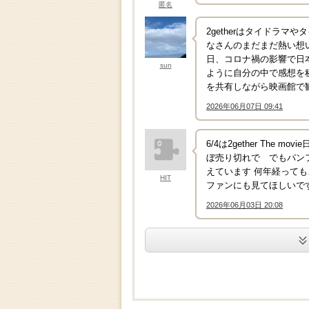
匿名
2getherはタイドラ
なさんのまだまだ熱い想
日、コロナ禍の影響で日
sun
ように自分の中で感想を
を共有しながら映画館で
2026年06月07日 09:41
↑
6/4は2gether Th
ぼ売り切れで でもパン
えています 何年経って
HIT
ファンにも見てほしいで
2026年06月03日 20:08
↑