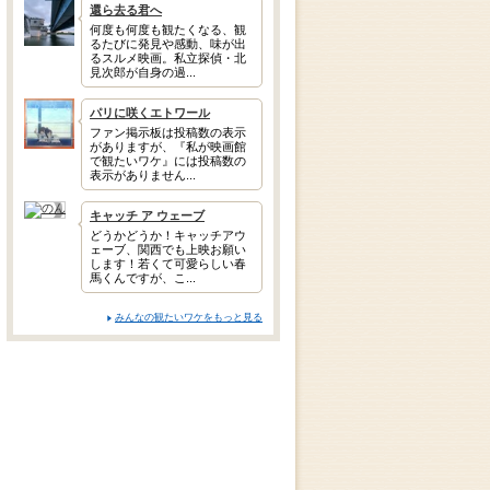
還ら去る君へ
何度も何度も観たくなる、観
るたびに発見や感動、味が出
るスルメ映画。私立探偵・北
見次郎が自身の過...
パリに咲くエトワール
ファン掲示板は投稿数の表示
がありますが、『私が映画館
で観たいワケ』には投稿数の
表示がありません...
キャッチ ア ウェーブ
どうかどうか！キャッチアウ
ェーブ、関西でも上映お願い
します！若くて可愛らしい春
馬くんですが、こ...
みんなの観たいワケをもっと見る