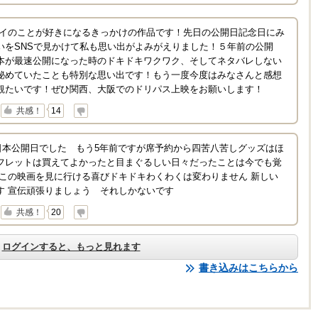
マやタイのことが好きになるきっかけの作品です！先日の公開日記念日にみ
いをSNSで見かけて私も思い出がよみがえりました！５年前の公開
本が最速公開になった時のドキドキワクワク、そしてネタバレしない
秘めていたことも特別な思い出です！もう一度今度はみなさんと感想
観たいです！ぜひ関西、大阪でのドリパス上映をお願いします！
↓
共感！
14
e movie日本公開日でした もう5年前ですが席予約から四苦八苦しグッズはほ
フレットは買えてよかったと目まぐるしい日々だったことは今でも覚
もこの映画を見に行ける喜びドキドキわくわくは変わりません 新しい
す 宣伝頑張りましょう それしかないです
↓
共感！
20
ログインすると、もっと見れます
書き込みはこちらから