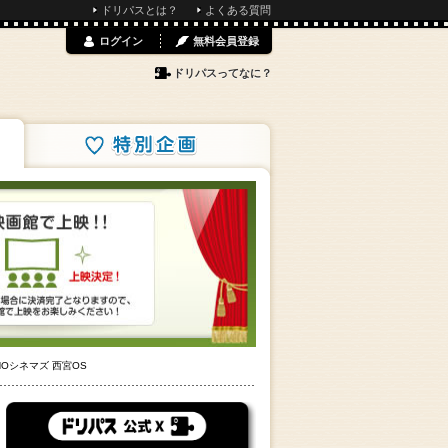
ドリパスとは？
よくある質問
ログイン
無料会員登録
ドリパスってなに？
特別企画
OHOシネマズ 西宮OS