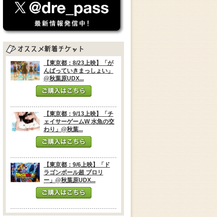
【東京都：8/23上映】「が
んばっていきまっしょい」
@秋葉原UDX...
【東京都：9/13上映】「チ
ェイサーゲームW 水魚の交
わり」@秋葉...
【東京都：9/6上映】「ド
ラゴンボール超 ブロリ
ー」@秋葉原UDX...