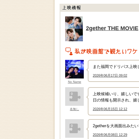
上映情報
2gether THE MOVIE
私がこの作品を映画館で観たいワケ
また福岡でドリパス上映
2026年06月17日 09:02
↑
No Name
上映候補いり、嬉しいで
日の情報も開示され、嬉
2026年06月15日 12:12
名無し
↑
2getherを大画面出
2026年06月08日 12:29
↑