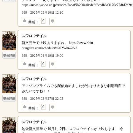
https://news.yahoo.co.jp/articles/7abaf58290ea0ade3f3ecdb8a3170c77dfd2c2ff
888
2025年05月10日 12:10
↓
0
共感！
スワロウテイル
新文芸坐で上映ありますね。 https://www.shin-
bungeiza.com/schedule#d2025-04-26-3
888
2025年04月19日 19:00
映画詳細
↓
0
共感！
スワロウテイル
アマゾンプライムでも配信始めましたがやはり大きな劇場画面で
みたいですね！！
888
2025年03月27日 22:03
映画詳細
↓
0
共感！
スワロウテイル
池袋新文芸坐で 10月1、2日にスワロウテイルが上映します。 今