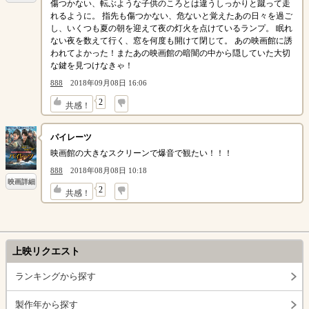
傷つかない、転ぶような子供のころとは違うしっかりと蹴って走
れるように。 指先も傷つかない、危ないと覚えたあの日々を過ご
し、いくつも夏の朝を迎えて夜の灯火を点けているランプ。 眠れ
ない夜を数えて行く、窓を何度も開けて閉じて。 あの映画館に誘
われてよかった！またあの映画館の暗闇の中から隠していた大切
な鍵を見つけなきゃ！
888
2018年09月08日 16:06
↓
2
共感！
パイレーツ
映画館の大きなスクリーンで爆音で観たい！！！
888
2018年08月08日 10:18
映画詳細
↓
2
共感！
上映リクエスト
ランキングから探す
製作年から探す