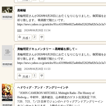
黒蜥蜴
美輪明宏さんが2026年6月20日にお亡くなりになりました。御冥福を
映画詳細
祈り致します。 映画館で観たいです。
https://news.yahoo.co.jp/articles/91cc431990e6025a4b6bd5262f9a92b5e2e3a7
888
2026年06月28日 11:54
↓
2
共感！
美輪明宏ドキュメンタリー ～黒蜥蜴を探して～
美輪明宏さんが2026年6月20日にお亡くなりになりました。御冥福を
祈り致します。 映画館で観たいです。
https://news.yahoo.co.jp/articles/91cc431990e6025a4b6bd5262f9a92b5e2e3a7
映画詳細
888
2026年06月28日 11:53
↓
1
共感！
ヘドウィグ・アンド・アングリーインチ
『JOHN CAMERON MITCHELL Midnight Radio -The History of
Hedwig-』中村中、浦井健治、⼭本耕史のゲスト出演決定 7/19、
7/20、7/21、7／23 日本でジョンのヘドウィグアンドアングリーイン
映画詳細
チコンサートあります。 上映会もやって欲しい！