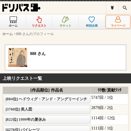
ド
検
リ
索
パ
ス
ホーム
リクエスト
チケット
特別企画
マイページ
と
は
ホーム
888 さんのプロフィール
？
888 さん
上映リクエスト一覧
[作品順位] 作品名
ﾘｸ数/貢献ﾗﾝｸ
5747回 /
1位
[884位] ヘドウィグ・アンド・アングリーインチ
2879回 /
2位
[3760位] 美人図
1114回 /
12位
[822位] 1999年の夏休み
1111回 /
1位
[4276位] パイレーツ