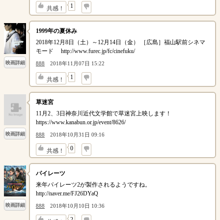
↓
1
共感！
1999年の夏休み
2018年12月8日（土）～12月14日（金） ［広島］福山駅前シネマ
モード http://www.furec.jp/fc/cinefuku/
映画詳細
888
2018年11月07日 15:22
↓
1
共感！
草迷宮
11月2、3日神奈川近代文学館で草迷宮上映します！
https://www.kanabun.or.jp/event/8626/
映画詳細
888
2018年10月31日 09:16
↓
0
共感！
パイレーツ
来年パイレーツ2が製作されるようですね。
http://naver.me/FJ26DYaQ
映画詳細
888
2018年10月10日 10:36
↓
2