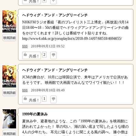
共感！
ヘドウィグ・アンド・アングリーインチ
NHKFMラジオ番組「夜のプレイリスト三上博史」(再放送) 9月14
日18:00〜18：50の番組でヘドウィグアンドアングリーインチの曲
をかけてくれます！詳しくは番組サイト貼りますね、
映画詳細
http://www4.nhk.or.jp/yoruplaylist/x/2018-09-14/07/68518/4694655/
888
2018年09月12日 09:52
↓
2
共感！
ヘドウィグ・アンド・アングリーインチ
JCMの舞台が、10月には韓国公演で、来年はアメリカで公演があ
るそうです。 映画館で大画面でみんなでワイワイ観たい！！！
888
2018年09月10日 09:49
映画詳細
↓
1
共感！
1999年の夏休み
夏休み中、避暑地のような、この『1999年の夏休み』を映画館に
誘われてよかった！ 草の匂い、湖の深い底まで写したような瞳の
4人の少年たち。 耳元に囁くように聞こえる風の調べ。 膝小僧は
映画詳細