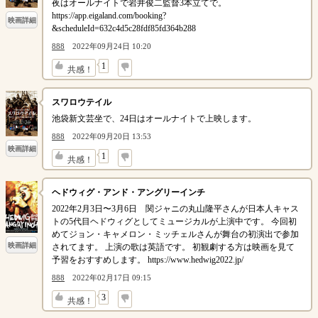
夜はオールナイトで岩井俊二監督3本立てで。
https://app.eigaland.com/booking?
映画詳細
&scheduleId=632c4d5c28fdf85fd364b288
888
2022年09月24日 10:20
↓
1
共感！
スワロウテイル
池袋新文芸坐で、24日はオールナイトで上映します。
888
2022年09月20日 13:53
映画詳細
↓
1
共感！
ヘドウィグ・アンド・アングリーインチ
2022年2月3日〜3月6日 関ジャニの丸山隆平さんが日本人キャス
トの5代目ヘドウィグとしてミュージカルが上演中です。 今回初
めてジョン・キャメロン・ミッチェルさんが舞台の初演出で参加
映画詳細
されてます。 上演の歌は英語です。 初観劇する方は映画を見て
予習をおすすめします。 https://www.hedwig2022.jp/
888
2022年02月17日 09:15
↓
3
共感！