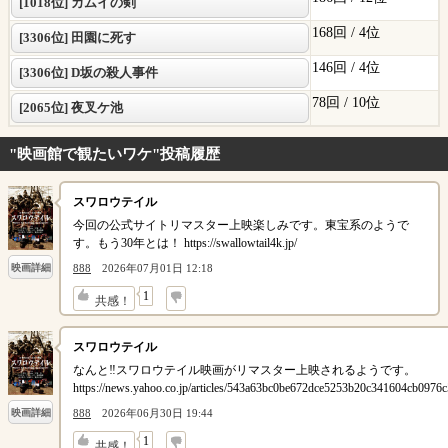
[1018位] カムイの剣
168回 /
4位
[3306位] 田園に死す
146回 /
4位
[3306位] D坂の殺人事件
78回 /
10位
[2065位] 夜叉ケ池
"映画館で観たいワケ"投稿履歴
スワロウテイル
今回の公式サイトリマスター上映楽しみです。東宝系のようで
す。もう30年とは！ https://swallowtail4k.jp/
888
2026年07月01日 12:18
映画詳細
↓
1
共感！
スワロウテイル
なんと‼️スワロウテイル映画がリマスター上映されるようです。
https://news.yahoo.co.jp/articles/543a63bc0be672dce5253b20c341604cb0976
888
2026年06月30日 19:44
映画詳細
↓
1
共感！