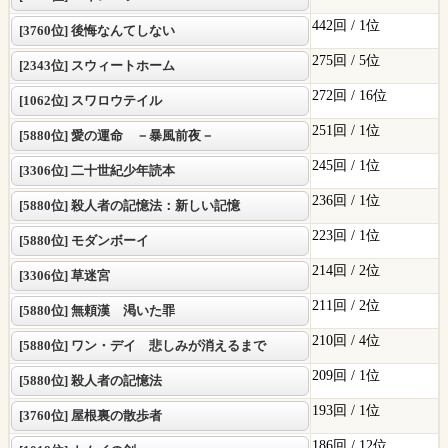
442回 /
1位
[3760位] 後悔なんてしない
275回 /
5位
[2343位] スウィートホーム
272回 /
16位
[1062位] スワロウテイル
251回 /
1位
[5880位] 愛の運命 －暴風前夜－
245回 /
1位
[3306位] 二十世紀少年読本
236回 /
1位
[5880位] 殺人者の記憶法：新しい記憶
223回 /
1位
[5880位] モダンボーイ
214回 /
2位
[3306位] 草迷宮
211回 /
2位
[5880位] 無頼漢 渇いた罪
210回 /
4位
[5880位] ワン・デイ 悲しみが消えるまで
209回 /
1位
[5880位] 殺人者の記憶法
193回 /
1位
[3760位] 屋根裏の散歩者
186回 /
12位