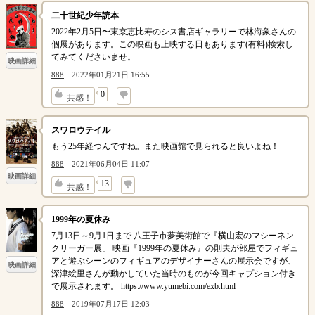
二十世紀少年読本
2022年2月5日〜東京恵比寿のシス書店ギャラリーで林海象さんの
個展があります。この映画も上映する日もあります(有料)検索し
てみてくださいませ。
映画詳細
888
2022年01月21日 16:55
↓
0
共感！
スワロウテイル
もう25年経つんですね。また映画館で見られると良いよね！
888
2021年06月04日 11:07
映画詳細
↓
13
共感！
1999年の夏休み
7月13日～9月1日まで 八王子市夢美術館で『横山宏のマシーネン
クリーガー展」 映画『1999年の夏休み』の則夫が部屋でフィギュ
アと遊ぶシーンのフィギュアのデザイナーさんの展示会ですが、
映画詳細
深津絵里さんが動かしていた当時のものが今回キャプション付き
で展示されます。 https://www.yumebi.com/exb.html
888
2019年07月17日 12:03