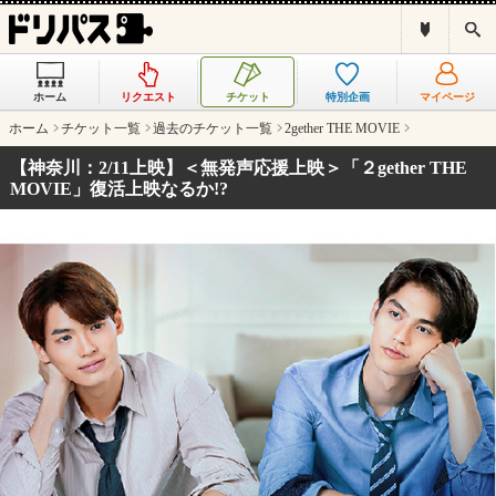
ド
検
リ
索
パ
ス
ホーム
リクエスト
チケット
特別企画
マイページ
と
は
ホーム
チケット一覧
過去のチケット一覧
2gether THE MOVIE
？
【神奈川：2/11上映】＜無発声応援上映＞「２gether THE
MOVIE」復活上映なるか!?