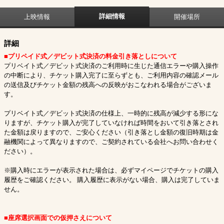
詳細情報
上映情報
開催場所
詳細
■プリペイド式／デビット式決済の料金引き落としについて
プリベイト式／デビット式決済のご利用時に生じた通信エラーや購入操作
の中断により、チケット購入完了に至らずとも、ご利用内容の確認メール
の送信及びチケット金額の残高への反映がおこなわれる場合がございま
す。
プリベイト式／デビット式決済の仕様上、一時的に残高が減少する形にな
りますが、チケット購入が完了していなければ時間をおいて引き落とされ
た金額は戻りますので、ご安心ください（引き落とし金額の復旧時期は金
融機関によって異なりますので、ご契約されている会社へお問い合わせく
ださい）。
※購入時にエラーが表示された場合は、必ずマイページでチケットの購入
履歴をご確認ください。 購入履歴に表示がない場合、購入は完了していま
せん。
■座席選択画面での仮押さえについて