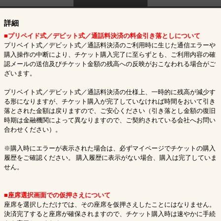
詳細
■プリペイド式／デビット式／通話料決済の料金引き落としについて
プリベイト式／デビット式／通話料決済のご利用時に生じた通信エラーや
購入操作の中断により、チケット購入完了に至らずとも、ご利用内容の確
認メールの送信及びチケット金額の残高への反映がおこなわれる場合がご
ざいます。
プリベイト式／デビット式／通話料決済の仕様上、一時的に残高が減少す
る形になりますが、チケット購入が完了していなければ時間をおいて引き
落とされた金額は戻りますので、ご安心ください（引き落とし金額の復旧
時期は金融機関によって異なりますので、ご契約されている会社へお問い
合わせください）。
※購入時にエラーが表示された場合は、必ずマイページでチケットの購入
履歴をご確認ください。 購入履歴に表示がない場合、購入は完了していま
せん。
■座席選択画面での仮押さえについて
座席を選択しただけでは、その座席を仮押さえしたことにはなりません。
決済完了すると座席が確保されますので、チケット購入時は速やかに手続