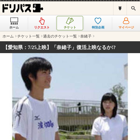
ド
検
リ
索
パ
ス
ホーム
リクエスト
チケット
特別企画
マイページ
と
は
ホーム
チケット一覧
過去のチケット一覧
奈緒子
？
【愛知県：7/25上映】「奈緒子」復活上映なるか!?