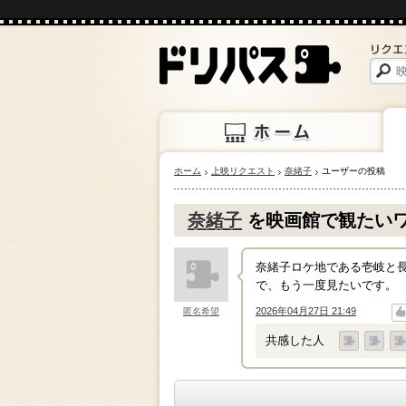
ホーム
上映リクエスト
奈緒子
ユーザーの投稿
ホーム
上映
奈緒子
を映画館で観たい
奈緒子ロケ地である壱岐と
で、もう一度見たいです。
2026年04月27日 21:49
匿名希望
↑
↓
共感した人