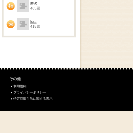
匿名
465票
4位
lora
418票
5位
その他
利用規約
プライバシーポリシー
特定商取引法に関する表示