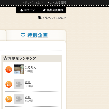
ドリパスとは？
よくある質問
ログイン
無料会員登録
ドリパスってなに？
特別企画
貢献度ランキング
はるりん
670票
1位
匿名
563票
2位
匿名
492票
3位