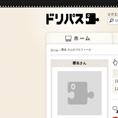
ホーム
匿名 さんのプロフィール
ホーム
上映
匿名さん
上
[
[
"