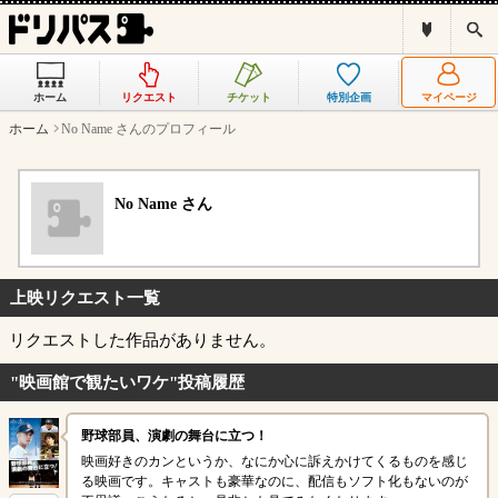
ド
検
リ
索
パ
ス
ホーム
リクエスト
チケット
特別企画
マイページ
と
は
ホーム
No Name さんのプロフィール
？
No Name さん
上映リクエスト一覧
リクエストした作品がありません。
"映画館で観たいワケ"投稿履歴
野球部員、演劇の舞台に立つ！
映画好きのカンというか、なにか心に訴えかけてくるものを感じ
る映画です。キャストも豪華なのに、配信もソフト化もないのが