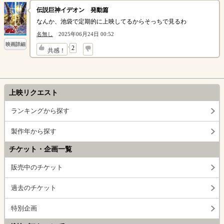
伝説巨神イデオン 発動篇
なんか、池袋で定期的に上映してるからそっちで見るわ
名無し
2025年06月24日 00:52
映画詳細
↓
2
共感！
上映リクエスト
ランキングから探す
製作年から探す
チケット・企画一覧
販売中のチケット
過去のチケット
特別企画