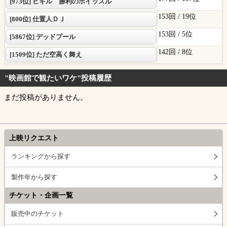
[973位] ビギル 勝利のホイッスル
153回 /
19位
[800位] 仕置人ＤＪ
153回 /
5位
[5867位] デッドプール
142回 /
8位
[1509位] ただ空高く舞え
"映画館で観たいワケ"投稿履歴
まだ投稿がありません。
上映リクエスト
ランキングから探す
製作年から探す
チケット・企画一覧
販売中のチケット