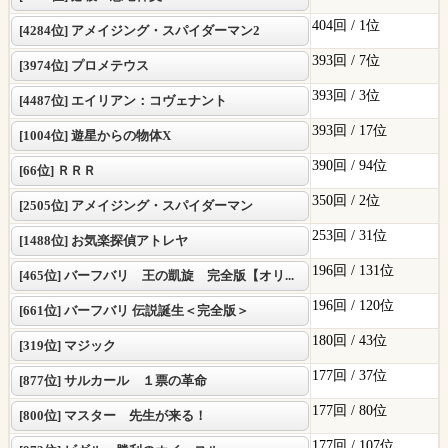
404回 /
1位
[4284位] アメイジング・スパイダーマン2
393回 /
7位
[3974位] プロメテウス
393回 /
3位
[4487位] エイリアン：コヴェナント
393回 /
17位
[1004位] 遊星からの物体X
390回 /
94位
[66位] ＲＲＲ
350回 /
2位
[2505位] アメイジング・スパイダーマン
253回 /
31位
[1488位] お気楽探偵アトレヤ
196回 /
131位
[465位] バーフバリ 王の凱旋 完全版【オリ...
196回 /
120位
[661位] バーフバリ 伝説誕生＜完全版＞
180回 /
43位
[319位] マジック
177回 /
37位
[877位] サルカール １票の革命
177回 /
80位
[800位] マスター 先生が来る！
177回 /
107位