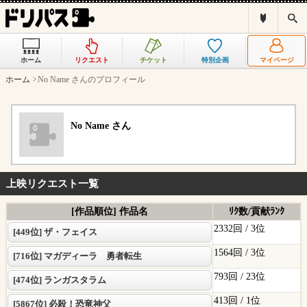
ド
検
リ
索
パ
ス
ホーム
リクエスト
チケット
特別企画
マイページ
と
は
ホーム
No Name さんのプロフィール
？
No Name さん
上映リクエスト一覧
[作品順位] 作品名
ﾘｸ数/貢献ﾗﾝｸ
2332回 /
3位
[449位] ザ・フェイス
1564回 /
3位
[716位] マガディーラ 勇者転生
793回 /
23位
[474位] ランガスタラム
413回 /
1位
[5867位] 必殺！恐竜神父