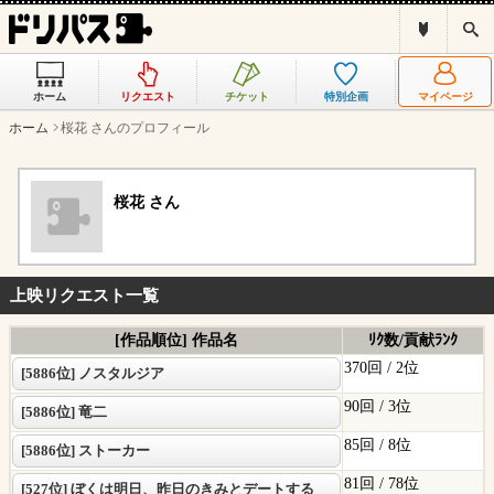
ド
検
リ
索
パ
ス
ホーム
リクエスト
チケット
特別企画
マイページ
と
は
ホーム
桜花 さんのプロフィール
？
桜花 さん
上映リクエスト一覧
[作品順位] 作品名
ﾘｸ数/貢献ﾗﾝｸ
370回 /
2位
[5886位] ノスタルジア
90回 /
3位
[5886位] 竜二
85回 /
8位
[5886位] ストーカー
81回 /
78位
[527位] ぼくは明日、昨日のきみとデートする