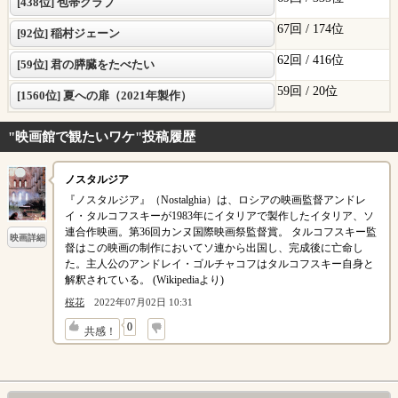
[438位] 包帯クラブ
67回 /
174位
[92位] 稲村ジェーン
62回 /
416位
[59位] 君の膵臓をたべたい
59回 /
20位
[1560位] 夏への扉（2021年製作）
"映画館で観たいワケ"投稿履歴
ノスタルジア
『ノスタルジア』（Nostalghia）は、ロシアの映画監督アンドレ
イ・タルコフスキーが1983年にイタリアで製作したイタリア、ソ
連合作映画。第36回カンヌ国際映画祭監督賞。 タルコフスキー監
映画詳細
督はこの映画の制作においてソ連から出国し、完成後に亡命し
た。主人公のアンドレイ・ゴルチャコフはタルコフスキー自身と
解釈されている。 (Wikipediaより)
桜花
2022年07月02日 10:31
↓
0
共感！