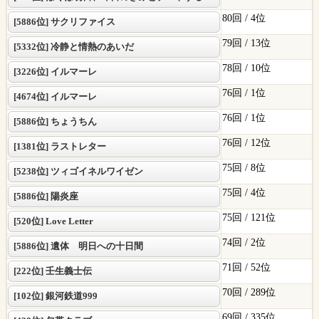
80回 /
4位
[5886位] サクリファイス
79回 /
13位
[5332位] 冷静と情熱のあいだ
78回 /
10位
[3226位] イルマーレ
76回 /
1位
[4674位] イルマーレ
76回 /
1位
[5886位] ちょうちん
76回 /
12位
[1381位] ラストレター
75回 /
8位
[5238位] ツィゴイネルワイゼン
75回 /
4位
[5886位] 陽炎座
75回 /
121位
[520位] Love Letter
74回 /
2位
[5886位] 遺体 明日への十日間
71回 /
52位
[222位] 壬生義士伝
70回 /
289位
[102位] 銀河鉄道999
69回 /
335位