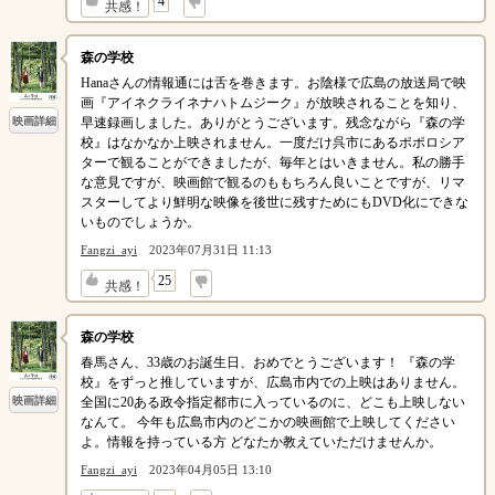
↓
4
共感！
森の学校
Hanaさんの情報通には舌を巻きます。お陰様で広島の放送局で映
画『アイネクライネナハトムジーク』が放映されることを知り、
早速録画しました。ありがとうございます。残念ながら『森の学
映画詳細
校』はなかなか上映されません。一度だけ呉市にあるポポロシア
ターで観ることができましたが、毎年とはいきません。私の勝手
な意見ですが、映画館で観るのももちろん良いことですが、リマ
スターしてより鮮明な映像を後世に残すためにもDVD化にできな
いものでしょうか。
Fangzi_ayi
2023年07月31日 11:13
↓
25
共感！
森の学校
春馬さん、33歳のお誕生日、おめでとうございます！ 『森の学
校』をずっと推していますが、広島市内での上映はありません。
全国に20ある政令指定都市に入っているのに、どこも上映しない
映画詳細
なんて。 今年も広島市内のどこかの映画館で上映してください
よ。情報を持っている方 どなたか教えていただけませんか。
Fangzi_ayi
2023年04月05日 13:10