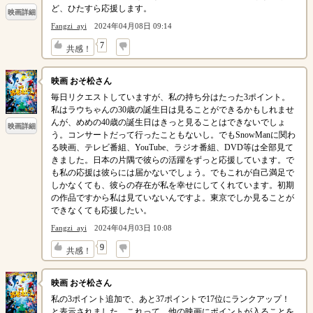
ど、ひたすら応援します。
映画詳細
Fangzi_ayi
2024年04月08日 09:14
↓
7
共感！
映画 おそ松さん
毎日リクエストしていますが、私の持ち分はたった3ポイント。
私はラウちゃんの30歳の誕生日は見ることができるかもしれませ
んが、めめの40歳の誕生日はきっと見ることはできないでしょ
映画詳細
う。コンサートだって行ったこともないし。でもSnowManに関わ
る映画、テレビ番組、YouTube、ラジオ番組、DVD等は全部見て
きました。日本の片隅で彼らの活躍をずっと応援しています。で
も私の応援は彼らには届かないでしょう。でもこれが自己満足で
しかなくても、彼らの存在が私を幸せにしてくれています。初期
の作品ですから私は見ていないんですよ。東京でしか見ることが
できなくても応援したい。
Fangzi_ayi
2024年04月03日 10:08
↓
9
共感！
映画 おそ松さん
私の3ポイント追加で、あと37ポイントで17位にランクアップ！
と表示されました。これって、他の映画にポイントが入ることを