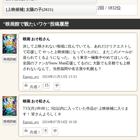
2回 /
1832位
[上映候補] 太陽の子(2021)
"映画館で観たいワケ"投稿履歴
映画 おそ松さん
決して上映されない地域に住んでいても、あれだけリクエストし
て応援して やっと上映候補になっていたのに、またこのメールが
送られてくるようになった。 もう東京一極集中やめてほしいな。
映画詳細
全国のファンがSnow Man応援してるのに 大阪でも京都でも上映
されないなんて。当然福岡や名古屋や札幌も？
Fangzi_ayi
2024年11月12日 13:53
↓
15
共感！
映画 おそ松さん
7/15(月) 09:00 に 3位以内に入っていた作品が 上映候補に入りま
す！ 皆さんよろしくネ
映画詳細
Fangzi_ayi
2024年07月14日 10:58
↓
9
共感！