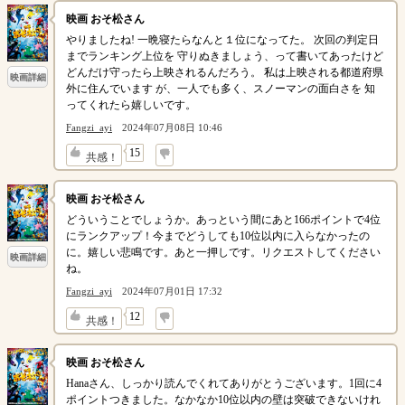
映画 おそ松さん
やりましたね! 一晩寝たらなんと１位になってた。 次回の判定日
までランキング上位を 守りぬきましょう、って書いてあったけど
どんだけ守ったら上映されるんだろう。 私は上映される都道府県
映画詳細
外に住んでいます が、一人でも多く、スノーマンの面白さを 知
ってくれたら嬉しいです。
Fangzi_ayi
2024年07月08日 10:46
↓
15
共感！
映画 おそ松さん
どういうことでしょうか。あっという間にあと166ポイントで4位
にランクアップ！今までどうしても10位以内に入らなかったの
に。嬉しい悲鳴です。あと一押しです。リクエストしてください
映画詳細
ね。
Fangzi_ayi
2024年07月01日 17:32
↓
12
共感！
映画 おそ松さん
Hanaさん、しっかり読んでくれてありがとうございます。1回に4
ポイントつきました。なかなか10位以内の壁は突破できないけれ