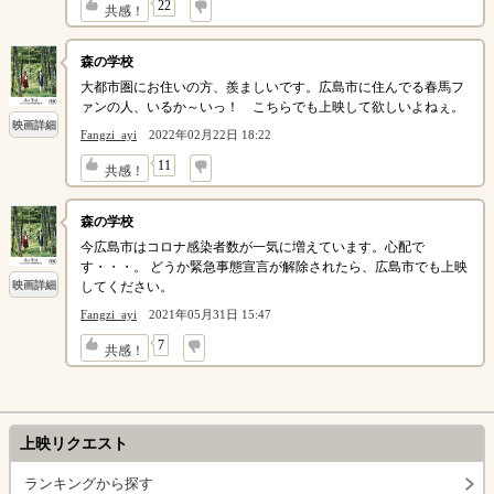
↓
22
共感！
森の学校
大都市圏にお住いの方、羨ましいです。広島市に住んでる春馬フ
ァンの人、いるか～いっ！ こちらでも上映して欲しいよねぇ。
映画詳細
Fangzi_ayi
2022年02月22日 18:22
↓
11
共感！
森の学校
今広島市はコロナ感染者数が一気に増えています。心配で
す・・・。 どうか緊急事態宣言が解除されたら、広島市でも上映
してください。
映画詳細
Fangzi_ayi
2021年05月31日 15:47
↓
7
共感！
上映リクエスト
ランキングから探す