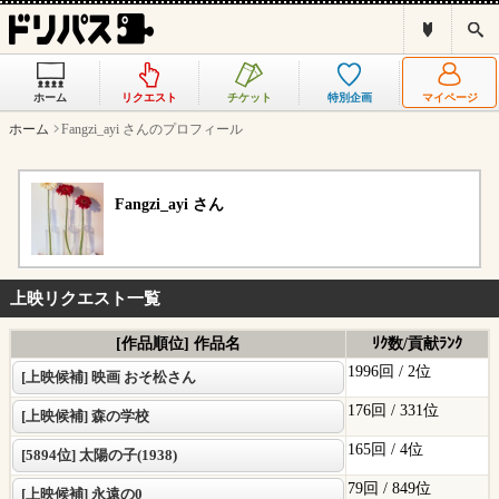
ド
検
リ
索
パ
ス
ホーム
リクエスト
チケット
特別企画
マイページ
と
は
ホーム
Fangzi_ayi さんのプロフィール
？
Fangzi_ayi さん
上映リクエスト一覧
[作品順位] 作品名
ﾘｸ数/貢献ﾗﾝｸ
1996回 /
2位
[上映候補] 映画 おそ松さん
176回 /
331位
[上映候補] 森の学校
165回 /
4位
[5894位] 太陽の子(1938)
79回 /
849位
[上映候補] 永遠の0