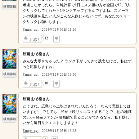
考慮しなかったら、単純計算で1日にスノ担の方が全国で12、3人
映画詳細
クリックしてくれたら1ランクアップするんですよね。スノーマ
ンの映画を見たい人がこんな人数じゃないはず。あなたのスリー
クリックお願いします。
Fangzi_ayi
2024年02月06日 11:26
↓
12
共感！
映画 おそ松さん
みんな力尽きちゃった？ ランク下がってきて残念だけど、私はず
っと応援しますね。
映画詳細
Fangzi_ayi
2023年12月26日 18:50
↓
10
共感！
映画 おそ松さん
どうせね、広島じゃ上映はされないんだろう、なんて悲観しては
いますが、 でもでも、私が上映リクエストすることで、他の地域
のSnow Manファンが 映画館で見ることができるなら、私も嬉し
映画詳細
いから毎日リクエストしますよ！
Fangzi_ayi
2023年11月05日 13:23