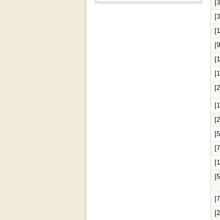
[
[
[
[
[
[
[
[
[
[
[
[
[
[
[