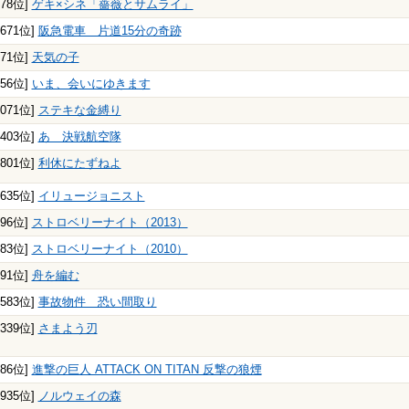
378位]
ゲキ×シネ「薔薇とサムライ」
3671位]
阪急電車 片道15分の奇跡
171位]
天気の子
956位]
いま、会いにゆきます
1071位]
ステキな金縛り
1403位]
あゝ決戦航空隊
2801位]
利休にたずねよ
1635位]
イリュージョニスト
296位]
ストロベリーナイト（2013）
583位]
ストロベリーナイト（2010）
791位]
舟を編む
1583位]
事故物件 恐い間取り
5339位]
さまよう刃
786位]
進撃の巨人 ATTACK ON TITAN 反撃の狼煙
2935位]
ノルウェイの森