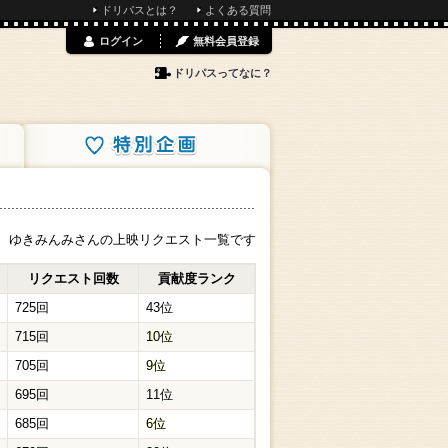
ドリパスとは？
よくある質問
ログイン
無料会員登録
ドリパスってなに？
特別企画
ゆきみんみさんの上映リクエスト一覧です
リクエスト回数
貢献度ランク
725回
43位
715回
10位
705回
9位
695回
11位
685回
6位