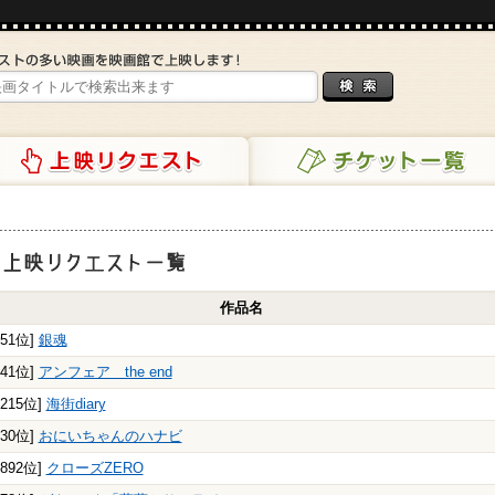
リクエスト
チケット一覧
映リクエスト一覧
作品名
151位]
銀魂
641位]
アンフェア the end
1215位]
海街diary
730位]
おにいちゃんのハナビ
2892位]
クローズZERO