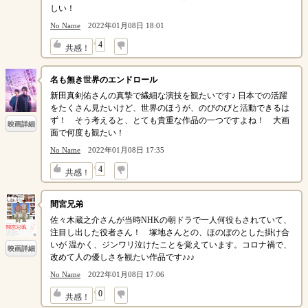
しい！
No Name
2022年01月08日 18:01
↓
4
共感！
名も無き世界のエンドロール
新田真剣佑さんの真摯で繊細な演技を観たいです♪ 日本での活躍
をたくさん見たいけど、世界のほうが、のびのびと活動できるは
ず！ そう考えると、とても貴重な作品の一つですよね！ 大画
映画詳細
面で何度も観たい！
No Name
2022年01月08日 17:35
↓
4
共感！
間宮兄弟
佐々木蔵之介さんが当時NHKの朝ドラで一人何役もされていて、
注目し出した役者さん！ 塚地さんとの、ほのぼのとした掛け合
いが 温かく、ジンワリ泣けたことを覚えています。コロナ禍で、
映画詳細
改めて人の優しさを観たい作品です♪♪♪
No Name
2022年01月08日 17:06
↓
0
共感！