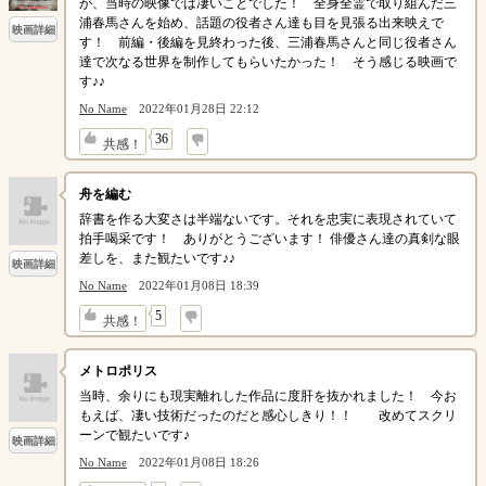
が、当時の映像では凄いことでした！ 全身全霊で取り組んだ三
浦春馬さんを始め、話題の役者さん達も目を見張る出来映えで
映画詳細
す！ 前編・後編を見終わった後、三浦春馬さんと同じ役者さん
達で次なる世界を制作してもらいたかった！ そう感じる映画で
す♪♪
No Name
2022年01月28日 22:12
↓
36
共感！
舟を編む
辞書を作る大変さは半端ないです。それを忠実に表現されていて
拍手喝采です！ ありがとうございます！ 俳優さん達の真剣な眼
差しを、また観たいです♪♪
映画詳細
No Name
2022年01月08日 18:39
↓
5
共感！
メトロポリス
当時、余りにも現実離れした作品に度肝を抜かれました！ 今お
もえば、凄い技術だったのだと感心しきり！！ 改めてスクリ
ーンで観たいです♪
映画詳細
No Name
2022年01月08日 18:26