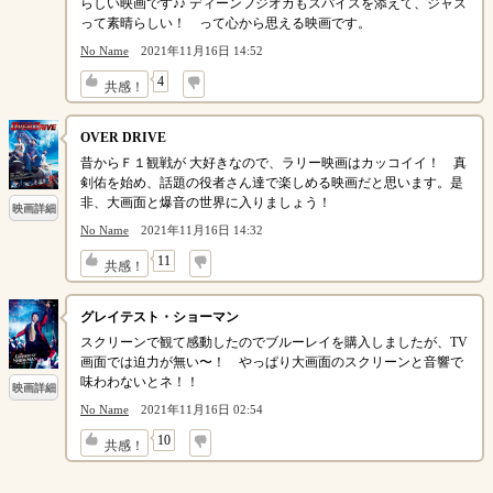
らしい映画です♪♪ ディーンフジオカもスパイスを添えて、ジャズ
って素晴らしい！ って心から思える映画です。
No Name
2021年11月16日 14:52
↓
4
共感！
OVER DRIVE
昔からＦ１観戦が 大好きなので、ラリー映画はカッコイイ！ 真
剣佑を始め、話題の役者さん達で楽しめる映画だと思います。是
非、大画面と爆音の世界に入りましょう！
映画詳細
No Name
2021年11月16日 14:32
↓
11
共感！
グレイテスト・ショーマン
スクリーンで観て感動したのでブルーレイを購入しましたが、TV
画面では迫力が無い〜！ やっぱり大画面のスクリーンと音響で
味わわないとネ！！
映画詳細
No Name
2021年11月16日 02:54
↓
10
共感！