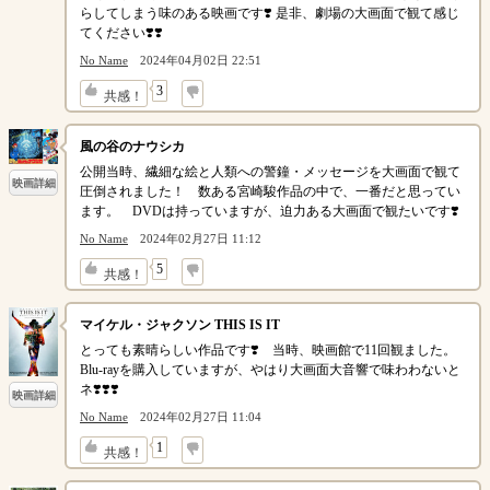
らしてしまう味のある映画です❣️ 是非、劇場の大画面で観て感じ
てください❣️❣️
No Name
2024年04月02日 22:51
↓
3
共感！
風の谷のナウシカ
公開当時、繊細な絵と人類への警鐘・メッセージを大画面で観て
映画詳細
圧倒されました！ 数ある宮崎駿作品の中で、一番だと思ってい
ます。 DVDは持っていますが、迫力ある大画面で観たいです❣️
No Name
2024年02月27日 11:12
↓
5
共感！
マイケル・ジャクソン THIS IS IT
とっても素晴らしい作品です❣️ 当時、映画館で11回観ました。
Blu-rayを購入していますが、やはり大画面大音響で味わわないと
ネ❣️❣️❣️
映画詳細
No Name
2024年02月27日 11:04
↓
1
共感！