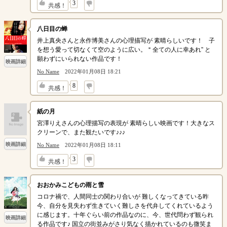
↓
3
共感！
八日目の蝉
井上真央さんと永作博美さんの心理描写が 素晴らしいです！ 子
を想う愛って切なくて空のように広い。＂全ての人に幸あれ'' と
願わずにいられない作品です！
映画詳細
No Name
2022年01月08日 18:21
↓
8
共感！
紙の月
宮澤りえさんの心理描写の表現が 素晴らしい映画です！大きなス
クリーンで、また観たいです♪♪♪
映画詳細
No Name
2022年01月08日 18:11
↓
3
共感！
おおかみこどもの雨と雪
コロナ禍で、人間同士の関わり合いが 難しくなってきている昨
今、自分を見失わず生きていく難しさを代弁してくれているよう
に感じます。十年ぐらい前の作品なのに、今、世代問わず観られ
映画詳細
る作品です♪ 国立の街並みがさり気なく描かれているのも微笑ま