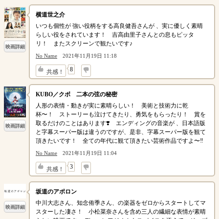
横道世之介
いつも個性が 強い役柄をする高良健吾さんが 、実に優しく素晴
らしい役をされています！ 吉高由里子さんとの息もピッタ
リ！ またスクリーンで観たいです♪
映画詳細
No Name
2021年11月19日 11:18
↓
8
共感！
KUBO／クボ 二本の弦の秘密
人形の表情・動きが実に素晴らしい！ 美術と技術力に乾
杯〜！ ストーリーも泣けてきたり、勇気をもらったり！ 賞を
取るだけのことはあります❣️ エンディングの音楽が 、日本語版
映画詳細
と字幕スーパー版は違うのですが、是非、字幕スーパー版を観て
頂きたいです！ 全ての年代に観て頂きたい芸術作品ですよ〜‼︎
No Name
2021年11月19日 11:04
↓
3
共感！
坂道のアポロン
中川大志さん、知念侑季さん、の楽器をゼロからスタートしてマ
映画詳細
スターした凄さ！ 小松菜奈さんを含め三人の繊細な表情が素晴