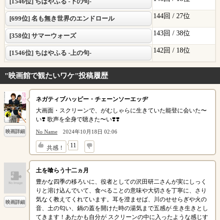
[1546位] ちはやふる -下の句-
144回 /
27位
[699位] 名も無き世界のエンドロール
143回 /
38位
[358位] サマーウォーズ
142回 /
18位
[1546位] ちはやふる -上の句-
"映画館で観たいワケ"投稿履歴
ネガティブハッピー・チェーンソーエッヂ
大画面・スクリーンで、がむしゃらに生きていた能登に会いた〜
い❣️ 歌声を全身で聴きた〜い❣️❣️
No Name
2024年10月18日 02:06
映画詳細
↓
11
共感！
土を喰らう十二ヵ月
豊かな四季の移ろいに、役者としての沢田研二さんが実にしっく
りと溶け込んでいて、食べることの意味や大切さを丁寧に、さり
気なく教えてくれています。耳を澄ませば、川のせせらぎや火の
映画詳細
音、土の匂い、鍋の蓋を開けた時の湯気まで五感が 生き生きとし
てきます！あたかも自分が スクリーンの中に入ったような感じす