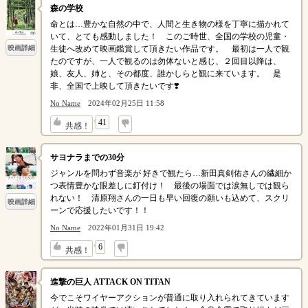
森の学校
命とは…豊かな自然の中で、人間と生き物の様を丁寧に描かれて
いて、とても感動しました！ このご時世、全国の学校の児童・
生徒へ改めて映画鑑賞して頂きたい作品です。 最初は一人で観
映画詳細
たのですが、一人で観るのは勿体ないと感じ、２回目以降は、
娘、友人、姉と、その都度、誰かしらと観に来ています。 是
非、全国で上映して頂きたいです❣️
No Name
2024年02月25日 11:58
↓
41
共感！
サヨナラまでの30分
ジャンルを問わず音楽が 好きで観たら…新田真剣佑さんの繊細か
つ表情豊かな眼差しに釘付け！ 最後の場面では涙無しでは観ら
れない！ 清原翔さんの一日も早い回復の願いも込めて、スクリ
映画詳細
ーンで応援したいです！！
No Name
2022年01月31日 19:42
↓
6
共感！
進撃の巨人 ATTACK ON TITAN
今でこそワイヤーアクションが普通に取り入れられてきています