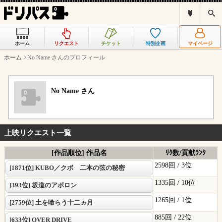
ド
検
リ
索
パ
ス
ホーム
リクエスト
チケット
特別企画
マイページ
と
は
ホーム
No Name さんのプロフィール
？
No Name さん
上映リクエスト一覧
[作品順位] 作品名
ﾘｸ数/貢献ﾗﾝｸ
2598回 /
3位
[1871位] KUBO／クボ 二本の弦の秘密
1335回 /
10位
[393位] 坂道のアポロン
1265回 /
1位
[2759位] 土を喰らう十二ヵ月
885回 /
22位
[633位] OVER DRIVE