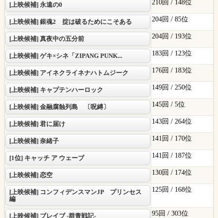
210回 /
148位
[上映候補] 永遠の0
204回 /
85位
[上映候補] 銀魂2 掟は破るためにこそある
204回 /
193位
[上映候補] 真夜中の五分前
183回 /
123位
[上映候補] ゲキ×シネ「ZIPANG PUNK...
176回 /
183位
[上映候補] アイネクライネナハトムジーク
149回 /
250位
[上映候補] キャプテンハーロック
145回 /
5位
[上映候補] 金融腐蝕列島 〔呪縛〕
143回 /
264位
[上映候補] 君に届け
141回 /
170位
[上映候補] 奈緒子
141回 /
187位
[1位] キャッチ ア ウェーブ
130回 /
174位
[上映候補] 恋空
125回 /
168位
[上映候補] コンフィデンスマンJP プリンセス
編
95回 /
303位
[上映候補] ブレイブ -群青戦記-