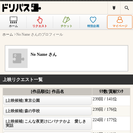
ド
検
リ
索
パ
ス
ホーム
リクエスト
チケット
特別企画
マイページ
と
は
ホーム
No Name さんのプロフィール
？
No Name さん
上映リクエスト一覧
[作品順位] 作品名
ﾘｸ数/貢献ﾗﾝｸ
239回 /
141位
[上映候補] 東京公園
239回 /
176位
[上映候補] 森の学校
224回 /
177位
[上映候補] こんな夜更けにバナナかよ 愛しき
実話