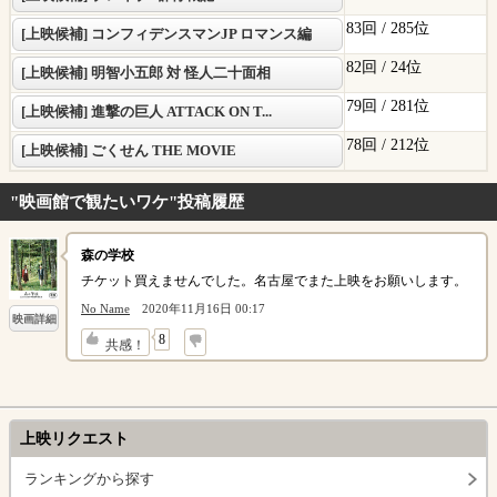
83回 /
285位
[上映候補] コンフィデンスマンJP ロマンス編
82回 /
24位
[上映候補] 明智小五郎 対 怪人二十面相
79回 /
281位
[上映候補] 進撃の巨人 ATTACK ON T...
78回 /
212位
[上映候補] ごくせん THE MOVIE
"映画館で観たいワケ"投稿履歴
森の学校
チケット買えませんでした。名古屋でまた上映をお願いします。
No Name
2020年11月16日 00:17
映画詳細
↓
8
共感！
上映リクエスト
ランキングから探す