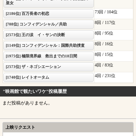
皇女
73回 /
104位
[2186位] 百万長者の初恋
8回 /
117位
[708位] コンフィデンシャル／共助
8回 /
95位
[2573位] 王の涙 イ・サンの決断
8回 /
16位
[1149位] コンフィデンシャル：国際共助捜査
8回 /
15位
[1975位] 極限境界線 救出までの18日間
4回 /
83位
[2573位] ザ・ネゴシエーション
4回 /
231位
[1740位] レイトオータム
"映画館で観たいワケ"投稿履歴
まだ投稿がありません。
上映リクエスト