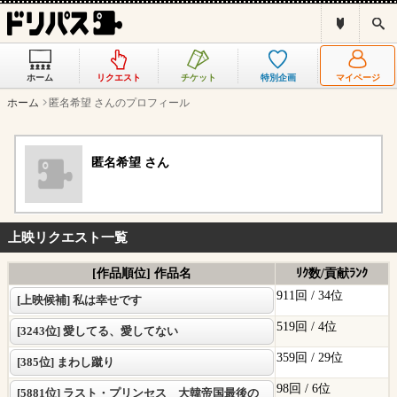
ド
検
リ
索
パ
ス
ホーム
リクエスト
チケット
特別企画
マイページ
と
は
ホーム
匿名希望 さんのプロフィール
？
匿名希望 さん
上映リクエスト一覧
[作品順位] 作品名
ﾘｸ数/貢献ﾗﾝｸ
911回 /
34位
[上映候補] 私は幸せです
519回 /
4位
[3243位] 愛してる、愛してない
359回 /
29位
[385位] まわし蹴り
98回 /
6位
[5881位] ラスト・プリンセス 大韓帝国最後の