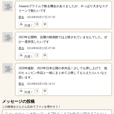
Amazonプライムで観る機会がありましたが、やっぱり大きなスク
リーンで観たいです
匿名
2024年09月17日 07:59
↓
0
共感！
2023年公開時、近隣の映画館では上映されていませんでした。ぜ
ひ一度拝見したいです
匿名
2024年06月23日 07:00
↓
2
共感！
2020年撮影、2023年日本公開の本作品！少しでも押し上げて、他
のヒョンビン作品と一緒にまとめて上映してもらえたらいいなと
思います。
匿名
2024年04月13日 10:51
↓
1
共感！
メッセージの投稿
この映画をどんどん広めてファンを増やそう！