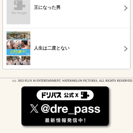
王になった男
人生は二度とない
（c）2023 PLUS M ENTERTAINMENT, WATERMELON PICTURES, ALL RIGHTS RESERVED.