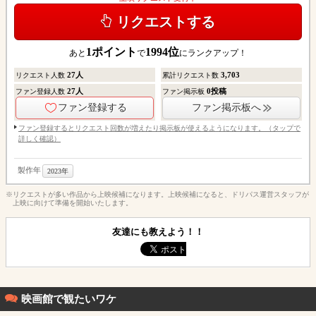
リクエストする
1
ポイント
1994
位
あと
で
にランクアップ！
27
人
3,703
リクエスト人数
累計リクエスト数
27
人
0
投稿
ファン登録人数
ファン掲示板
ファン登録する
ファン掲示板へ
ファン登録するとリクエスト回数が増えたり掲示板が使えるようになります。（タップで
詳しく確認）
製作年
2023年
※リクエストが多い作品から上映候補になります。上映候補になると、ドリパス運営スタッフが
上映に向けて準備を開始いたします。
友達にも教えよう！！
映画館で観たいワケ