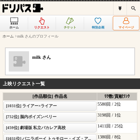
ド
検
リ
索
パ
ス
ホーム
リクエスト
チケット
特別企画
マイページ
と
は
ホーム
milk さんのプロフィール
？
milk さん
上映リクエスト一覧
[作品順位] 作品名
ﾘｸ数/貢献ﾗﾝｸ
5580回 /
2位
[1031位] ライアー×ライアー
3198回 /
1位
[752位] 脳内ポイズンベリー
1411回 /
25位
[459位] 劇場版 私立バカレア高校
1380回 /
8位
[1031位] バニラボーイ トゥモロー・イズ・ア...