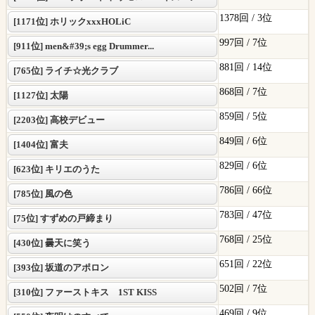
1378回 /
3位
[1171位] ホリックxxxHOLiC
997回 /
7位
[911位] men&#39;s egg Drummer...
881回 /
14位
[765位] ライチ☆光クラブ
868回 /
7位
[1127位] 太陽
859回 /
5位
[2203位] 高校デビュー
849回 /
6位
[1404位] 富夫
829回 /
6位
[623位] キリエのうた
786回 /
66位
[785位] 風の色
783回 /
47位
[75位] すずめの戸締まり
768回 /
25位
[430位] 曇天に笑う
651回 /
22位
[393位] 坂道のアポロン
502回 /
7位
[310位] ファーストキス 1ST KISS
469回 /
9位