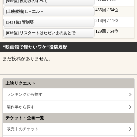
[550位] 夜明けのすべて
455回 /
54位
[上映候補] L－エル－
214回 /
11位
[1431位] 管制塔
129回 /
54位
[836位] リスタートはただいまのあとで
"映画館で観たいワケ"投稿履歴
まだ投稿がありません。
上映リクエスト
ランキングから探す
製作年から探す
チケット・企画一覧
販売中のチケット