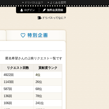
ドリパスとは？
よくある質問
ログイン
無料会員登録
ドリパスってなに？
特別企画
匿名希望さんの上映リクエスト一覧です
リクエスト回数
貢献度ランク
4922回
4位
1143回
26位
587回
68位
136回
78位
106回
241位