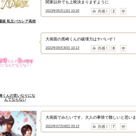
関東以外でも上映決まりますように
2023年05月13日 10:20
↑
↓
共感！
2
場版 私立バカレア高校
大画面の黒崎くんの破壊力はヤバいぞ！
2022年09月30日 10:13
↑
↓
共感！
8
崎くんの言いなりにな
んてならない
大画面でみたいです。大人の事情で難しいと思い
2022年07月08日 09:13
↑
↓
共感！
7