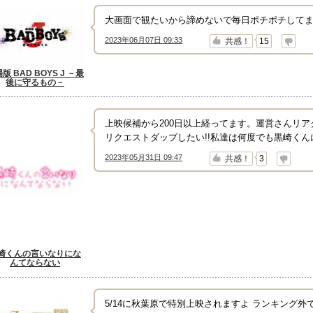
大画面で観たいから諦めないで毎日ポチポチして
2023年06月07日 09:33
↑
↓
共感！
15
版 BAD BOYS J －最
後に守るもの－
上映候補から200日以上経ってます。運営さんリ
リクエストダップしたい!!私達は何度でも黒崎くんに会
2023年05月31日 09:47
↑
↓
共感！
3
崎くんの言いなりにな
んてならない
5/14に秋葉原で特別上映されますよ ランキング