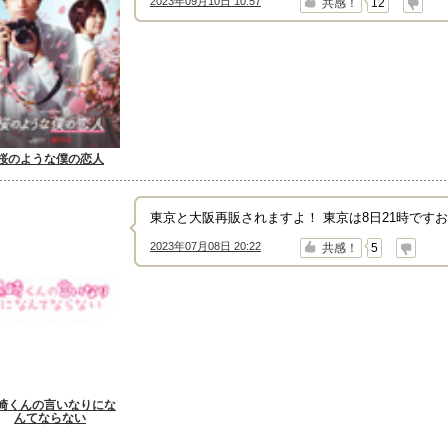
2023年09月10日 10:57
↑
↓
共感！
12
桜のような僕の恋人
東京と大阪再販されますよ！ 東京は8日21時です
2023年07月08日 20:22
↑
↓
共感！
5
崎くんの言いなりにな
んてならない