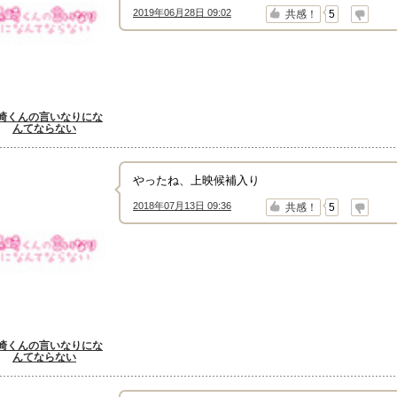
2019年06月28日 09:02
↑
↓
共感！
5
崎くんの言いなりにな
んてならない
やったね、上映候補入り
2018年07月13日 09:36
↑
↓
共感！
5
崎くんの言いなりにな
んてならない