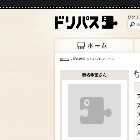
ホーム
匿名希望 さんのプロフィール
ホーム
上映
匿名希望さん
上
[
[
[
[
[