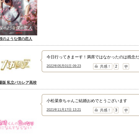
桜のような僕の恋人
今日行ってきまーす！満席ではなかったのは残念だけど
2022年05月01日 09:23
↑
↓
共感！
2
場版 私立バカレア高校
小松菜奈ちゃんご結婚おめでとうございます
2021年11月17日 13:21
↑
↓
共感！
3