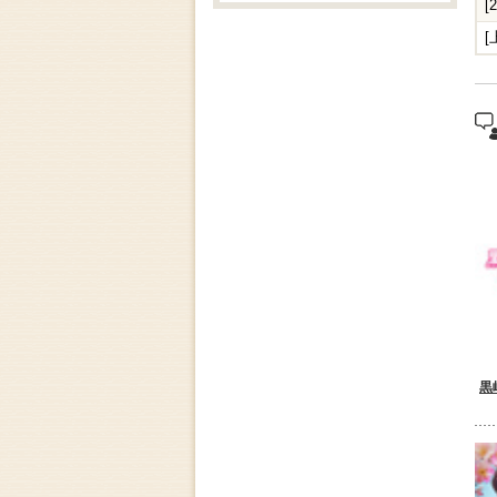
[
[
"
黒