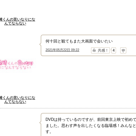
崎くんの言いなりにな
んてならない
何十回と観てもまた大画面で会いたい
2021年05月22日 09:22
↑
↓
共感！
4
崎くんの言いなりにな
んてならない
DVDは持っているのですが、前回東京上映で初め
ました。思わす声を出したくなる臨場感！みんな
す。