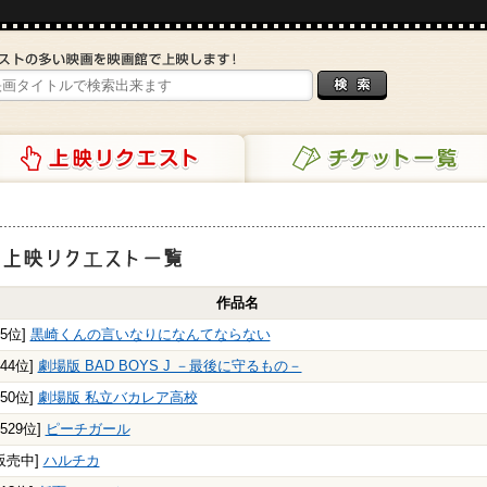
リクエスト
チケット一覧
映リクエスト一覧
作品名
55位]
黒崎くんの言いなりになんてならない
244位]
劇場版 BAD BOYS J －最後に守るもの－
450位]
劇場版 私立バカレア高校
1529位]
ピーチガール
販売中]
ハルチカ