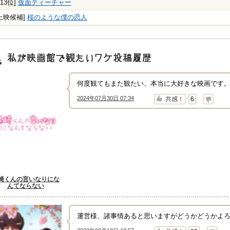
213位]
仮面ティーチャー
上映候補]
桜のような僕の恋人
映画館で観たいワケ"投稿履歴
何度観てもまた観たい、本当に大好きな映画です。
2024年07月30日 07:34
↑
↓
共感！
6
崎くんの言いなりにな
んてならない
運営様、諸事情あると思いますがどうかどうかよ