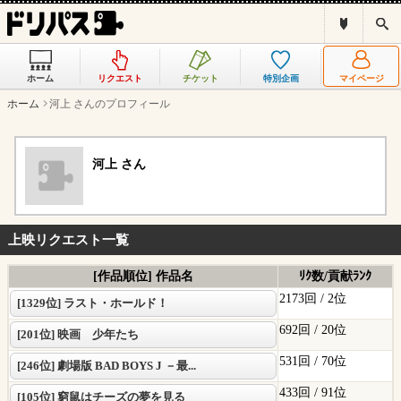
ド
検
リ
索
パ
ス
ホーム
リクエスト
チケット
特別企画
マイページ
と
は
ホーム
河上 さんのプロフィール
？
河上 さん
上映リクエスト一覧
[作品順位] 作品名
ﾘｸ数/貢献ﾗﾝｸ
2173回 /
2位
[1329位] ラスト・ホールド！
692回 /
20位
[201位] 映画 少年たち
531回 /
70位
[246位] 劇場版 BAD BOYS J －最...
433回 /
91位
[105位] 窮鼠はチーズの夢を見る