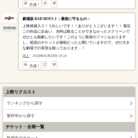
↓
4
共感！
劇場版 BAD BOYS J －最後に守るもの－
上映候補入り！うれしいです！！ありがとうございます！！ 最近
映画詳細
この作品に出会い、当時は観ることができなかったスクリーンで
ぜひとも観劇したいです！このように新規のファンもおります
し、前回のチケットが激戦だったと聞いていますので、ぜひ大き
な劇場での実現を願っております…！
河上
2018年05月28日 10:24
↓
2
共感！
上映リクエスト
ランキングから探す
製作年から探す
チケット・企画一覧
販売中のチケット