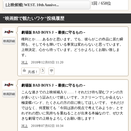
1回 /
658位
[上映候補] WEST. 10th Annive...
"映画館で観たいワケ"投稿履歴
劇場版 BAD BOYS J －最後に守るもの－
権利とか……あるかと思います。でも、彼らがこの作品に居た瞬
映画詳細
間も、そして今も輝いている事実は変わらないと思っています。
上映決定、心から待っています。どうかよろしくお願い致しま
す。
河上
2018年12月03日 11:20
↓
5
共感！
劇場版 BAD BOYS J －最後に守るもの－
こんな速さでの上映候補入り……！それだけ待ち望むファンの方
映画詳細
が多いという証みたいで嬉しいです。スクリーンでしか会えない
極楽蝶バンド、たくさんの方の目に映してほしいです。 それだけ
ではなく、何度観ても「今回は誰の視点で考えてみようか」とそ
れぞれの想いに気持ちを重ねることが出来る本編なので、ぜひ大
きな劇場での上映をよろしくお願い致します！
河上
2018年07月02日 10:34