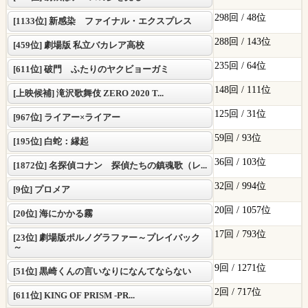
298回 /
48位
[1133位] 新感染 ファイナル・エクスプレス
288回 /
143位
[459位] 劇場版 私立バカレア高校
235回 /
64位
[611位] 破門 ふたりのヤクビョーガミ
148回 /
111位
[上映候補] 滝沢歌舞伎 ZERO 2020 T...
125回 /
31位
[967位] ライアー×ライアー
59回 /
93位
[195位] 白蛇：縁起
36回 /
103位
[1872位] 名探偵コナン 探偵たちの鎮魂歌（レ...
32回 /
994位
[9位] プロメア
20回 /
1057位
[20位] 海にかかる霧
17回 /
793位
[23位] 劇場版ポルノグラファー～プレイバック
～
9回 /
1271位
[51位] 黒崎くんの言いなりになんてならない
2回 /
717位
[611位] KING OF PRISM -PR...