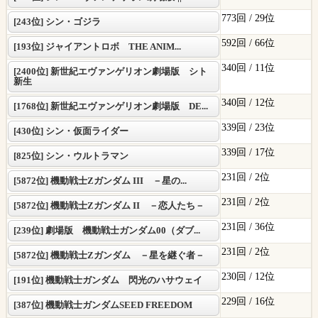
773回 /
29位
[243位] シン・ゴジラ
592回 /
66位
[193位] ジャイアントロボ THE ANIM...
340回 /
11位
[2400位] 新世紀エヴァンゲリオン劇場版 シト
新生
340回 /
12位
[1768位] 新世紀エヴァンゲリオン劇場版 DE...
339回 /
23位
[430位] シン・仮面ライダー
339回 /
17位
[825位] シン・ウルトラマン
231回 /
2位
[5872位] 機動戦士Zガンダム III －星の...
231回 /
2位
[5872位] 機動戦士Zガンダム II －恋人たち－
231回 /
36位
[239位] 劇場版 機動戦士ガンダム00（ダブ...
231回 /
2位
[5872位] 機動戦士Zガンダム －星を継ぐ者－
230回 /
12位
[191位] 機動戦士ガンダム 閃光のハサウェイ
229回 /
16位
[387位] 機動戦士ガンダムSEED FREEDOM