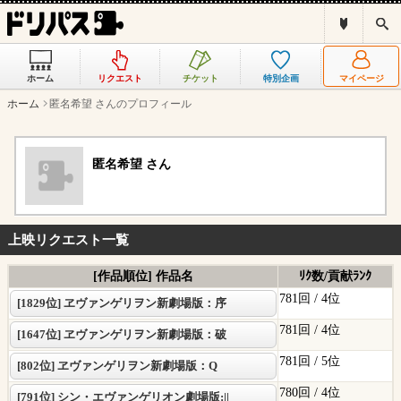
ド
検
リ
索
パ
ス
ホーム
リクエスト
チケット
特別企画
マイページ
と
は
ホーム
匿名希望 さんのプロフィール
？
匿名希望 さん
上映リクエスト一覧
[作品順位] 作品名
ﾘｸ数/貢献ﾗﾝｸ
781回 /
4位
[1829位] ヱヴァンゲリヲン新劇場版：序
781回 /
4位
[1647位] ヱヴァンゲリヲン新劇場版：破
781回 /
5位
[802位] ヱヴァンゲリヲン新劇場版：Q
780回 /
4位
[791位] シン・エヴァンゲリオン劇場版:||