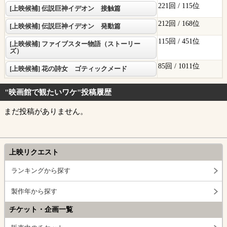
221回 /
115位
[上映候補] 伝説巨神イデオン 接触篇
212回 /
168位
[上映候補] 伝説巨神イデオン 発動篇
115回 /
451位
[上映候補] ファイブスター物語（ストーリー
ズ）
85回 /
1011位
[上映候補] 花の詩女 ゴティックメード
"映画館で観たいワケ"投稿履歴
まだ投稿がありません。
上映リクエスト
ランキングから探す
製作年から探す
チケット・企画一覧