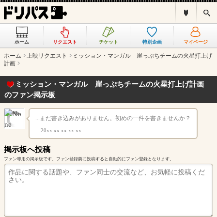
ド
検
リ
索
パ
ス
ホーム
リクエスト
チケット
特別企画
マイページ
と
は
ホーム
上映リクエスト
ミッション・マンガル 崖っぷちチームの火星打上げ
？
計画
ミッション・マンガル 崖っぷちチームの火星打上げ計画
のファン掲示板
...まだ書き込みがありません。初めの一件を書きませんか？
20xx.xx.xx xx:xx
掲示板へ投稿
ファン専用の掲示板です。ファン登録前に投稿すると自動的にファン登録となります。