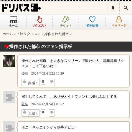
ド
検
リ
索
パ
ス
ホーム
リクエスト
チケット
特別企画
マイページ
と
は
ホーム
上映リクエスト
操作された都市
？
操作された都市 のファン掲示板
操作された都市、を大きなスクリーンで観たい人、是非是非リク
エストして下さいね！
優花
2024年02月12日 15:20
↓
0
共感！
握手してくれて、、ありがとう！ファンミも楽しみにしてる
匿名
2023年12月24日 09:52
↓
0
共感！
ポニーキャニオンから歌手デビュー