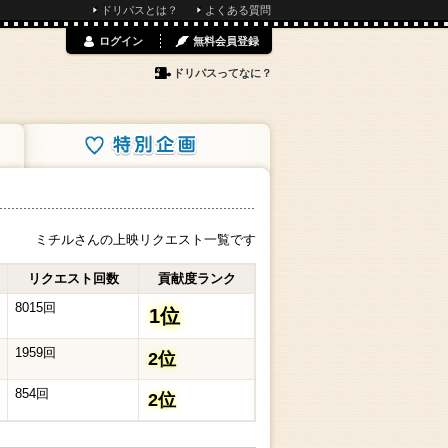
ドリパスとは？
よくある質問
ログイン
無料会員登録
ドリパスってなに？
特別企画
ミチルさんの上映リクエスト一覧です
リクエスト回数
貢献度ランク
8015回
1位
1959回
2位
854回
2位