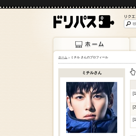
ホーム
ミチル さんのプロフィール
ホーム
上映
ミチルさん
上
[
[
[