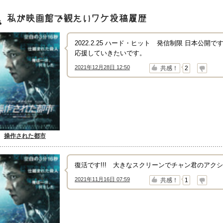
映画館で観たいワケ"投稿履歴
2022.2.25 ハード・ヒット 発信制限 日本公
応援していきたいです。
2021年12月28日 12:50
↑
↓
共感！
2
操作された都市
復活です!!! 大きなスクリーンでチャン君のアク
2021年11月16日 07:59
↑
↓
共感！
1