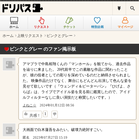
ド
検
リ
索
パ
ス
ホーム
リクエスト
チケット
特別企画
マイページ
と
は
ホーム
上映リクエスト
ピンクとグレー
？
ピンクとグレー のファン掲示板
アマプラで中島裕翔くんの『マンホール』を観てから、過去作品
を辿りに来ました。 20代前半でこの素敵な作品に関わったこと
が、彼の役者としての彩りを深めているのだと納得させられまし
た。 映像作品だけでなく、舞台にもどんどん出演して色んな姿を
見せて欲しいです（『ウェンディ＆ピーターパン』『ひげよ、さ
らば』は、ライブでアイドル姿を見る前に鑑賞したので、アイド
ルフィルターなしに良い演技だと称賛したいです。）
よねこ☆
2024年01月12日 08:56
↓
1
共感！
大画面で白木蓮吾をみたい。破壊力絶対すごい。
匿名
2023年07月27日 15:19