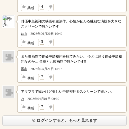
↓
4
共感！
俳優中島裕翔の映画初主演作。心情が伝わる繊細な演技を大きな
スクリーンで観たいです
ゆき
2023年06月20日 10:42
↓
5
共感！
また映画館で俳優中島裕翔を観てみたい。 今とは違う俳優中島裕
翔なのか… 是非とも映画館で観たいです‼︎
匿名
2023年05月21日 15:18
↓
7
共感！
アマプラで観たけど美しい中島裕翔をスクリーンで観たい。
み
2023年04月01日 00:09
↓
7
共感！
ログインすると、もっと見れます