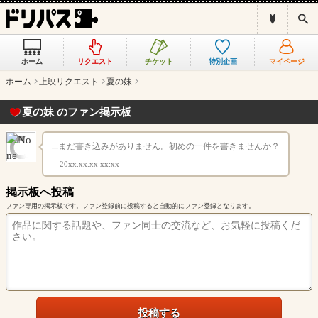
ド
検
リ
索
パ
ス
ホーム
リクエスト
チケット
特別企画
マイページ
と
は
ホーム
上映リクエスト
夏の妹
？
夏の妹 のファン掲示板
...まだ書き込みがありません。初めの一件を書きませんか？
20xx.xx.xx xx:xx
掲示板へ投稿
ファン専用の掲示板です。ファン登録前に投稿すると自動的にファン登録となります。