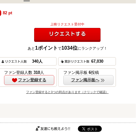
82
pt
上映リクエスト受付中
1
ポイント
1034
位
あと
で
にランクアップ！
リクエストする
ご購入はこちら
340
人
67,030
ファン登録人数
310
人
ファン掲示板
6
投稿
ファン登録する
ファン掲示板へ
ご購入はこちら
ファン登録すると3つの利点があります（クリックで確認）
ご購入はこちら
友達にも教えよ
う!!