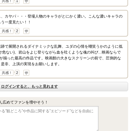
共感！
1
ス、カヤパ・・・登場人物のキャラがとにかく濃い。こんな濃いキャラの
もう一度見たい！！
共感！
2
遺跡で展開されるダイナミックな乱舞、ユダの心情を嘲笑うかのように低
け危ない)、岩山をよじ登りながら血を吐くような魂の叫び...映画ならで
者が揃った最高の作品です。映画館の大きなスクリーンの前で、圧倒的な
！是非、上演の実現をお願いします。
共感！
2
ログインすると、もっと見れます
ん広めてファンを増やそう！