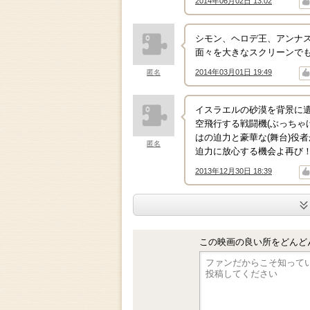
2014年06月02日 13:02
↑
↓
シモン、ヘロデ王、アンナ
面々を大きなスクリーンで
2014年03月01日 19:49
匿名
↑
↓
イスラエルの砂漠を背景に
空飛行する戦闘機(ぶっちゃ
はの迫力と豪華な(舞台)役
匿名
迫力に放心する機会よ再び
2013年12月30日 18:39
↑
↓
この映画の良い所をどんど