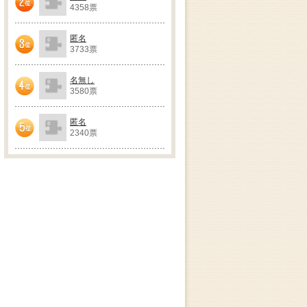
4358票
2位
匿名
3733票
3位
名無し
3580票
4位
匿名
2340票
5位