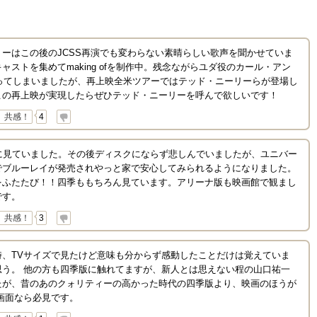
ーはこの後のJCSS再演でも変わらない素晴らしい歌声を聞かせていま
ストを集めてmaking ofを制作中。残念ながらユダ役のカール・アン
なってしまいましたが、再上映全米ツアーではテッド・ニーリーらが登場し
この再上映が実現したらぜひテッド・ニーリーを呼んで欲しいです！
共感！
4
に見ていました。その後ディスクにならず悲しんでいましたが、ユニバー
でブルーレイが発売されやっと家で安心してみられるようになりました。
をふたたび！！四季ももちろん見ています。アリーナ版も映画館で観まし
です。
共感！
3
時、TVサイズで見たけど意味も分からず感動したことだけは覚えていま
思う。 他の方も四季版に触れてますが、新人とは思えない程の山口祐一
たが、昔のあのクォリティーの高かった時代の四季版より、映画のほうが
画面なら必見です。