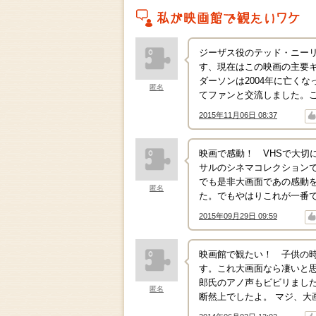
私がこの作品を映画館で観たいワケ
ジーザス役のテッド・ニーリ
す、現在はこの映画の主要キャ
ダーソンは2004年に亡く
匿名
てファンと交流しました。
2015年11月06日 08:37
↑
↓
映画で感動！ VHSで大切
サルのシネマコレクション
でも是非大画面であの感動
匿名
た。でもやはりこれが一番
2015年09月29日 09:59
↑
↓
映画館で観たい！ 子供の
す。これ大画面なら凄いと
郎氏のアノ声もビビリまし
匿名
断然上でしたよ。 マジ、大