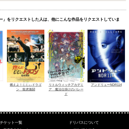
ー」をリクエストした人は、他にこんな作品をリクエストしていま
燃えよ！じじぃドラゴ
リトルウィッチアカデミ
アンドリューNDR114
ン 龍虎激闘
ア 魔法仕掛けのパレー
ド
チケット一覧
ドリパスについて