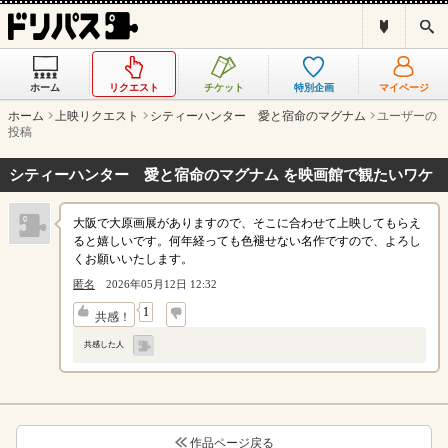
ド
検
リ
索
パ
ス
ホーム
リクエスト
チケット
特別企画
マイページ
と
は
ホーム
上映リクエスト
シティーハンター 愛と宿命のマグナム
ユーザーの
？
投稿
シティーハンター 愛と宿命のマグナム を映画館で観たいワケ
大阪で大原画展がありますので、そこに合わせて上映してもらえ
ると嬉しいです。何年経っても色褪せない名作ですので、よろし
くお願いいたします。
匿名
2026年05月12日 12:32
↓
1
共感！
共感した人
作品ページ戻る