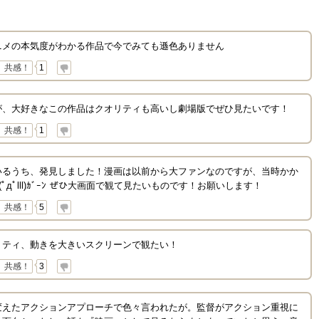
ニメの本気度がわかる作品で今でみても遜色ありません
共感！
1
が、大好きなこの作品はクオリティも高いし劇場版でぜひ見たいです！
共感！
1
いるうち、発見しました！漫画は以前から大ファンなのですが、当時かか
дﾟlll)ｶﾞｰﾝ ぜひ大画面で観て見たいものです！お願いします！
共感！
5
リティ、動きを大きいスクリーンで観たい！
共感！
3
変えたアクションアプローチで色々言われたが。監督がアクション重視に