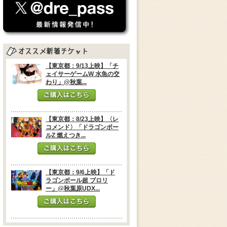
【東京都：9/13上映】「チ
ェイサーゲームW 水魚の交
わり」@秋葉...
【東京都：8/23上映】〈レ
コメンド〉「ドラゴンボー
ルZ 燃えつき...
【東京都：9/6上映】「ド
ラゴンボール超 ブロリ
ー」@秋葉原UDX...