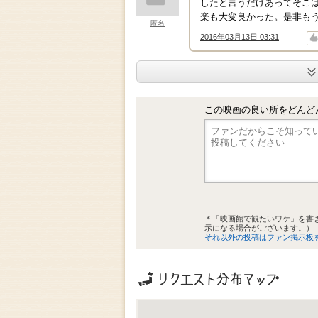
したと言うだけあってそこ
楽も大変良かった。是非も
匿名
2016年03月13日 03:31
↑
↓
この映画の良い所をどんど
＊「映画館で観たいワケ」を書
示になる場合がございます。）
それ以外の投稿はファン掲示板
リクエストの地域分布