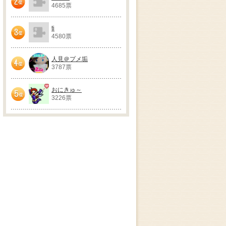
4685票
2位
ti
4580票
3位
人見＠プメ垢
3787票
4位
おにきゅ～
3226票
5位