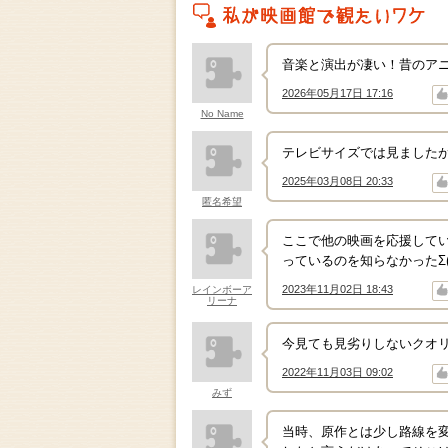
私がこの作品を映画館で観たいワケ
音楽と演出が凄い！昔のア
2026年05月17日 17:16
↑
↓
No Name
テレビサイズでは見ました
2025年03月08日 20:33
↑
↓
匿名希望
ここで他の映画を応援して
っているのを知らなかったΣ(ﾟ
2023年11月02日 18:43
レインボーア
↑
↓
リーナ
今見ても見劣りしないクオ
2022年11月03日 09:02
↑
↓
みず
当時、原作とは少し路線を