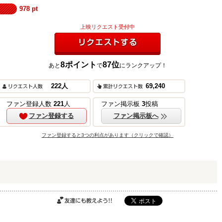
978
pt
上映リクエスト受付中
8
ポイント
87
位
あと
で
にランクアップ！
リクエストする
222
人
69,240
ご購入はこちら
ファン登録人数
221
人
ファン掲示板
3
投稿
ファン登録する
ファン掲示板へ
ファン登録すると3つの利点があります（クリックで確認）
ご購入はこちら
ご購入はこちら
友達にも教えよ
う!!