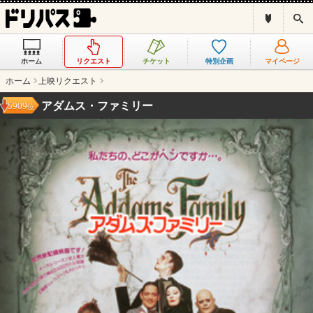
ド
検
リ
索
パ
ス
ホーム
リクエスト
チケット
特別企画
マイページ
と
は
ホーム
上映リクエスト
？
アダムス・ファミリー
5909
位