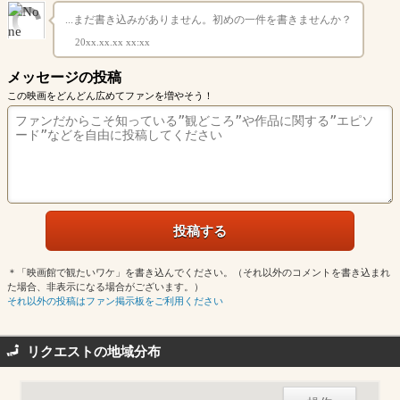
...まだ書き込みがありません。初めの一件を書きませんか？
20xx.xx.xx xx:xx
メッセージの投稿
この映画をどんどん広めてファンを増やそう！
＊「映画館で観たいワケ」を書き込んでください。（それ以外のコメントを書き込まれ
た場合、非表示になる場合がございます。）
それ以外の投稿はファン掲示板をご利用ください
リクエストの地域分布