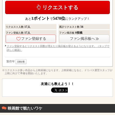
リクエストする
1
ポイント
5470
位
あと
で
にランクアップ！
17
人
56
リクエスト人数
累計リクエスト数
17
人
0
投稿
ファン登録人数
ファン掲示板
ファン登録する
ファン掲示板へ
ファン登録するとリクエスト回数が増えたり掲示板が使えるようになります。（タップで
詳しく確認）
製作年
1991年
※リクエストが多い作品から上映候補になります。上映候補になると、ドリパス運営スタッフが
上映に向けて準備を開始いたします。
友達にも教えよう！！
映画館で観たいワケ