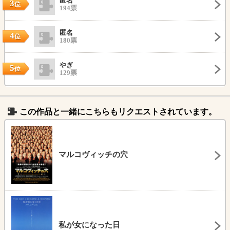
匿名
3
位
194票
匿名
4
位
180票
やぎ
5
位
129票
この作品と一緒にこちらもリクエストされています。
マルコヴィッチの穴
私が女になった日