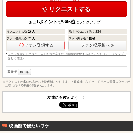
リクエストする
1
ポイント
5306
位
あと
で
にランクアップ！
26
人
1,934
リクエスト人数
累計リクエスト数
25
人
2
投稿
ファン登録人数
ファン掲示板
ファン登録する
ファン掲示板へ
ファン登録するとリクエスト回数が増えたり掲示板が使えるようになります。（タップで
詳しく確認）
製作年
1981年
※リクエストが多い作品から上映候補になります。上映候補になると、ドリパス運営スタッフが
上映に向けて準備を開始いたします。
友達にも教えよう！！
映画館で観たいワケ