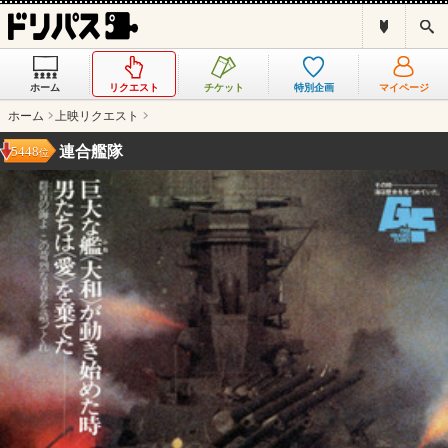
ド
検
リ
索
パ
ス
ホーム
リクエスト
チケット
特別企画
マイページ
と
は
ホーム
上映リクエスト
？
連合艦隊
5448
位