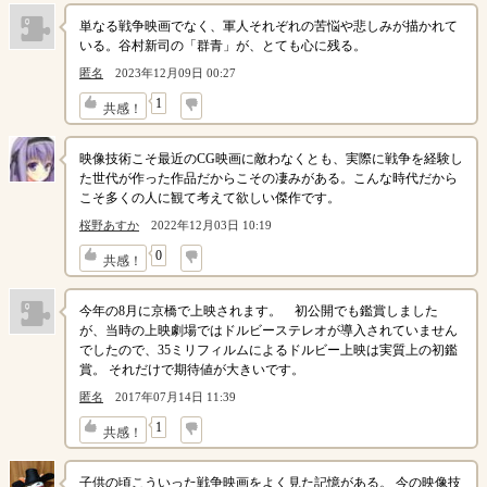
単なる戦争映画でなく、軍人それぞれの苦悩や悲しみが描かれて
いる。谷村新司の「群青」が、とても心に残る。
匿名
2023年12月09日 00:27
↓
1
共感！
映像技術こそ最近のCG映画に敵わなくとも、実際に戦争を経験し
た世代が作った作品だからこその凄みがある。こんな時代だから
こそ多くの人に観て考えて欲しい傑作です。
桜野あすか
2022年12月03日 10:19
↓
0
共感！
今年の8月に京橋で上映されます。 初公開でも鑑賞しました
が、当時の上映劇場ではドルビーステレオが導入されていません
でしたので、35ミリフィルムによるドルビー上映は実質上の初鑑
賞。 それだけで期待値が大きいです。
匿名
2017年07月14日 11:39
↓
1
共感！
子供の頃こういった戦争映画をよく見た記憶がある。 今の映像技