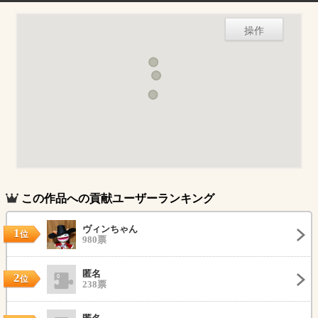
操作
この作品への貢献ユーザーランキング
ヴィンちゃん
1
位
980票
匿名
2
位
238票