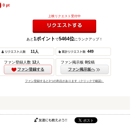
0
pt
上映リクエスト受付中
1
ポイント
5464
位
あと
で
にランクアップ！
リクエストする
11
人
449
ご購入はこちら
ファン登録人数
12
人
ファン掲示板
0
投稿
ファン登録する
ファン掲示板へ
ファン登録すると3つの利点があります（クリックで確認）
ご購入はこちら
ご購入はこちら
友達にも教えよ
う!!