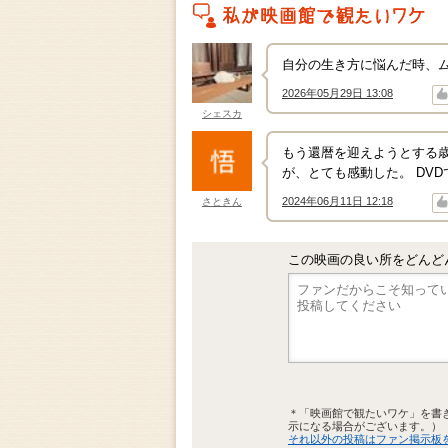
私がこの作品を映画館で観たいワケ
自分の生き方に悩んだ時、ム
2026年05月29日 13:08
↑
↓
シェスカ
もう還暦を迎えようとする
が、とても感動した。 DV
2024年06月11日 12:18
さときん
↑
↓
この映画の良い所をどんど
＊「映画館で観たいワケ」を書
示になる場合がございます。）
それ以外の投稿はファン掲示板