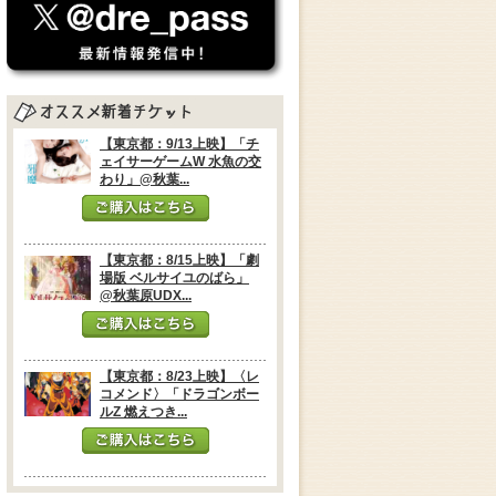
【東京都：9/13上映】「チ
ェイサーゲームW 水魚の交
わり」@秋葉...
【東京都：8/15上映】「劇
場版 ベルサイユのばら」
@秋葉原UDX...
【東京都：8/23上映】〈レ
コメンド〉「ドラゴンボー
ルZ 燃えつき...