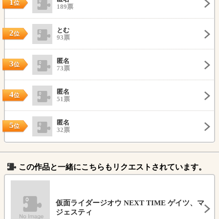
1
位
189票
とむ
2
位
93票
匿名
3
位
73票
匿名
4
位
51票
匿名
5
位
32票
この作品と一緒にこちらもリクエストされています。
仮面ライダージオウ NEXT TIME ゲイツ、マ
ジェスティ