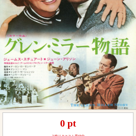
0
pt
上映リクエスト受付中