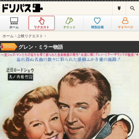
ド
検
リ
索
パ
ス
ホーム
リクエスト
チケット
特別企画
マイページ
と
は
ホーム
上映リクエスト
？
グレン・ミラー物語
5896
位