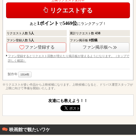
リクエストする
1
ポイント
5469
位
あと
で
にランクアップ！
5
人
438
リクエスト人数
累計リクエスト数
5
人
0
投稿
ファン登録人数
ファン掲示板
ファン登録する
ファン掲示板へ
ファン登録するとリクエスト回数が増えたり掲示板が使えるようになります。（タップで
詳しく確認）
製作年
1954年
※リクエストが多い作品から上映候補になります。上映候補になると、ドリパス運営スタッフが
上映に向けて準備を開始いたします。
友達にも教えよう！！
映画館で観たいワケ