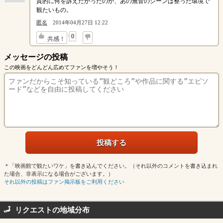
質的に何を訴えたかったのか、あの無音のシーンは整った環境で
観たいもの。
匿名
2014年04月27日 12:22
↓
0
共感！
メッセージの投稿
この映画をどんどん広めてファンを増やそう！
＊「映画館で観たいワケ」を書き込んでください。（それ以外のコメントを書き込まれ
た場合、非表示になる場合がございます。）
それ以外の投稿はファン掲示板をご利用ください
リクエストの地域分布