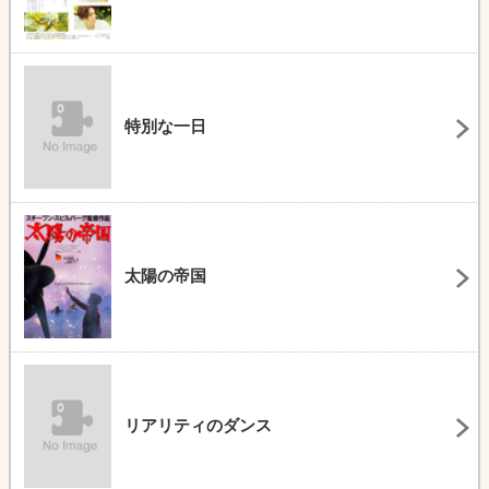
特別な一日
太陽の帝国
リアリティのダンス