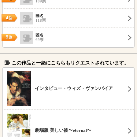
189票
匿名
4
位
118票
匿名
5
位
69票
この作品と一緒にこちらもリクエストされています。
インタビュー・ウィズ・ヴァンパイア
劇場版 美しい彼〜eternal〜