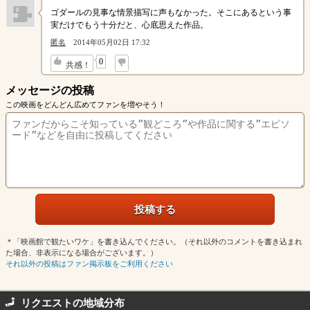
ゴダールの見事な情景描写に声もなかった。そこにあるという事
実だけでもう十分だと、心底思えた作品。
匿名
2014年05月02日 17:32
↓
0
共感！
メッセージの投稿
この映画をどんどん広めてファンを増やそう！
＊「映画館で観たいワケ」を書き込んでください。（それ以外のコメントを書き込まれ
た場合、非表示になる場合がございます。）
それ以外の投稿はファン掲示板をご利用ください
リクエストの地域分布