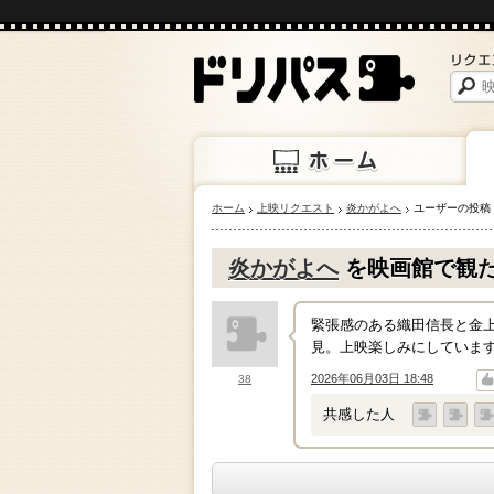
ホーム
上映リクエスト
炎かがよへ
ユーザーの投稿
ホーム
上映
炎かがよへ
を映画館で観
緊張感のある織田信長と金
見。上映楽しみにしていま
2026年06月03日 18:48
38
↑
↓
共感した人