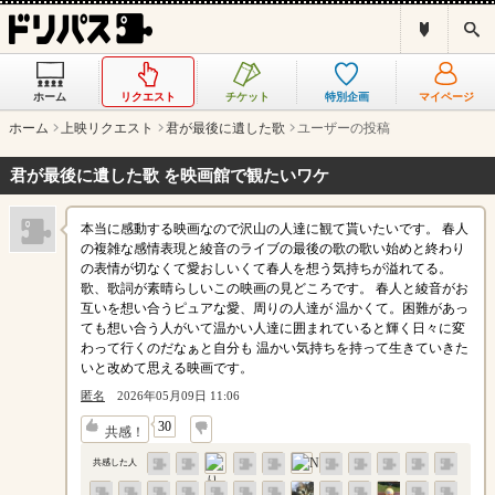
ド
検
リ
索
パ
ス
ホーム
リクエスト
チケット
特別企画
マイページ
と
は
ホーム
上映リクエスト
君が最後に遺した歌
ユーザーの投稿
？
君が最後に遺した歌 を映画館で観たいワケ
本当に感動する映画なので沢山の人達に観て貰いたいです。 春人
の複雑な感情表現と綾音のライブの最後の歌の歌い始めと終わり
の表情が切なくて愛おしいくて春人を想う気持ちが溢れてる。
歌、歌詞が素晴らしいこの映画の見どころです。 春人と綾音がお
互いを想い合うピュアな愛、周りの人達が 温かくて。困難があっ
ても想い合う人がいて温かい人達に囲まれていると輝く日々に変
わって行くのだなぁと自分も 温かい気持ちを持って生きていきた
いと改めて思える映画です。
匿名
2026年05月09日 11:06
↓
30
共感！
共感した人