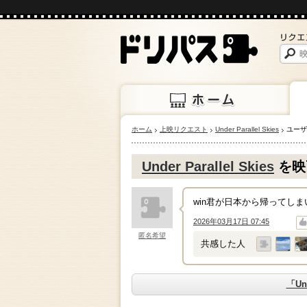
ホーム
上映リクエスト
Under Parallel Skies
ユーザ
ホーム
上映
Under Parallel Skies
を映
win君が日本から帰ってし
2026年03月17日 07:45
↑
↓
匿名希望
共感した人
「Un