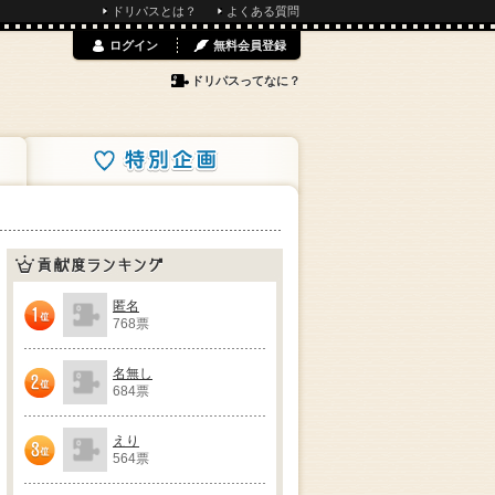
ドリパスとは？
よくある質問
ログイン
無料会員登録
ドリパスってなに？
特別企画
貢献度ランキング
匿名
768票
1位
名無し
684票
2位
えり
564票
3位