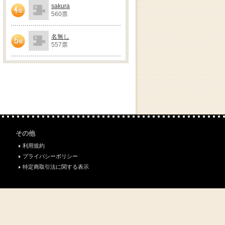
sakura
560票
4位
名無し
557票
5位
その他
利用規約
プライバシーポリシー
特定商取引法に関する表示