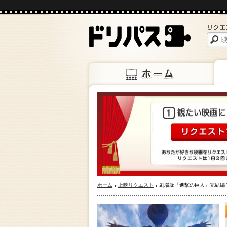
ホーム
上映
ホーム
上映リクエスト
劇場版「進撃の巨人」完結編 THE