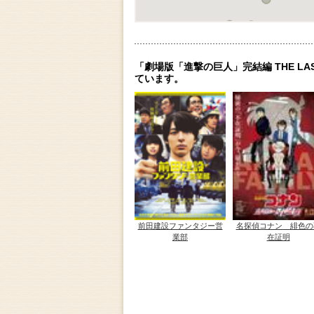
「劇場版「進撃の巨人」完結編 THE L
ています。
前田建設ファンタジー営
名探偵コナン 緋色の
業部
在証明