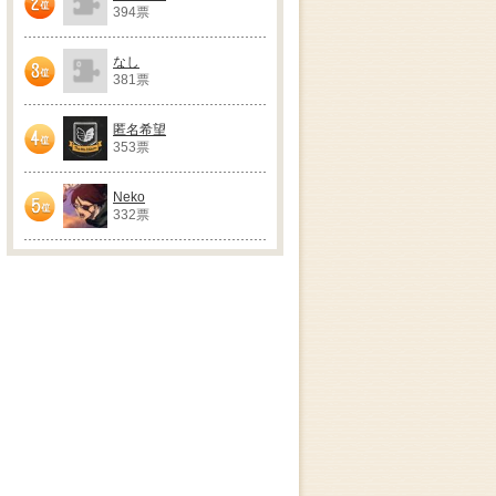
394票
2位
なし
381票
3位
匿名希望
353票
4位
Neko
332票
5位