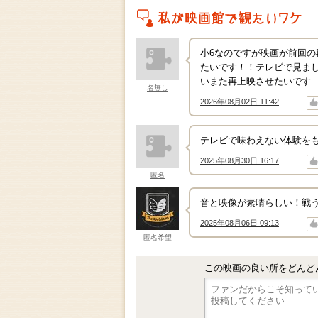
私がこの作品を映画館で観たいワケ
小6なのですが映画が前回
たいです！！テレビで見ま
いまた再上映させたいです
名無し
2026年08月02日 11:42
↑
↓
テレビで味わえない体験を
2025年08月30日 16:17
↑
↓
匿名
音と映像が素晴らしい！戦
2025年08月06日 09:13
↑
↓
匿名希望
この映画の良い所をどんど