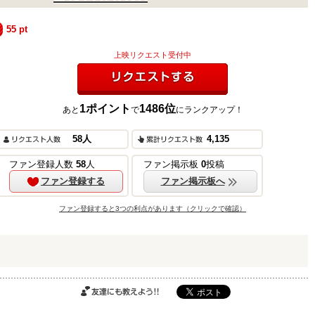
55
pt
上映リクエスト受付中
1
ポイント
1486
位
あと
で
にランクアップ！
リクエストする
ご購入はこちら
58
人
4,135
ファン登録人数
58
人
ファン掲示板
0
投稿
ファン登録する
ファン掲示板へ
ご購入はこちら
ファン登録すると3つの利点があります（クリックで確認）
ご購入はこちら
友達にも教えよ
う!!