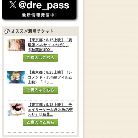
【東京都：8/15上映】「劇
場版 ベルサイユのばら」
@秋葉原UDX...
【東京都：8/23上映】〈レ
コメンド・35mmフィルム
上映〉「ドラ...
【東京都：9/13上映】「チ
ェイサーゲームW 水魚の交
わり」@秋葉...