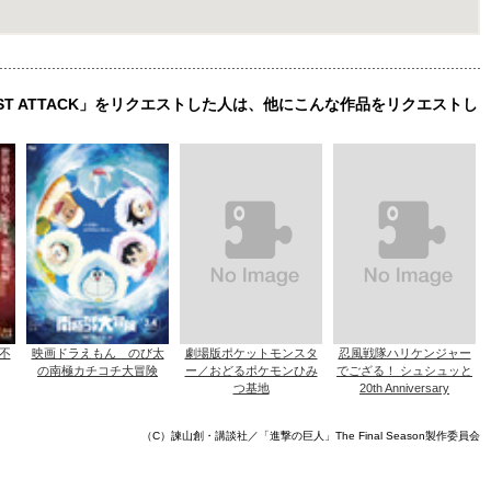
AST ATTACK」をリクエストした人は、他にこんな作品をリクエストし
不
映画ドラえもん のび太
劇場版ポケットモンスタ
忍風戦隊ハリケンジャー
の南極カチコチ大冒険
ー／おどるポケモンひみ
でござる！ シュシュッと
つ基地
20th Anniversary
（C）諫山創・講談社／「進撃の巨人」The Final Season製作委員会