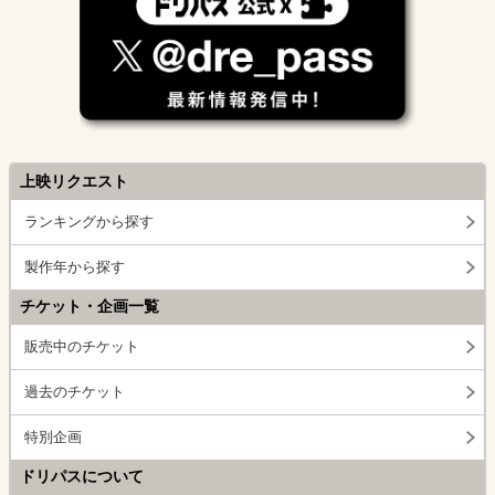
上映リクエスト
ランキングから探す
製作年から探す
チケット・企画一覧
販売中のチケット
過去のチケット
特別企画
ドリパスについて