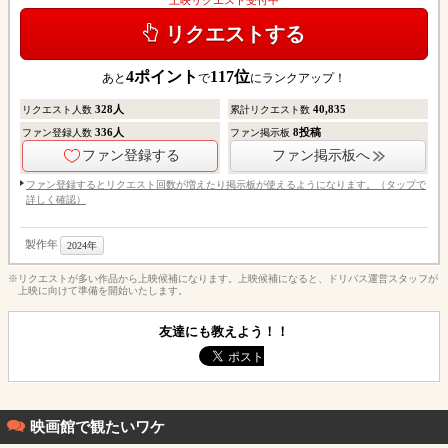
リクエストする
4
ポイント
117
位
あと
で
にランクアップ！
328
人
40,835
リクエスト人数
累計リクエスト数
336
人
8
投稿
ファン登録人数
ファン掲示板
ファン登録する
ファン掲示板へ
ファン登録するとリクエスト回数が増えたり掲示板が使えるようになります。（タップで
詳しく確認）
製作年
2024年
※リクエストが多い作品から上映候補になります。上映候補になると、ドリパス運営スタッフが
上映に向けて準備を開始いたします。
友達にも教えよう！！
映画館で観たいワケ