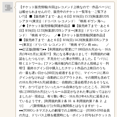
【チケット販売情報(今回はレコメンド上映なので･･作品ページに
は載せられませんので、販売中のチケット一覧等を･･ご覧下さ
い!!)】 ⬛【販売終了まで･･あと６日】8/16(日) 15:55[秋葉原UDX
シアター(東京)]〈ドリパス･レコメンド〉『映画 ギヴン 海へ』
／◆【チケット販売情報(関連作品)】 ⬛【販売終了まで･･あと６
日】8/16(日) 12:55[秋葉原UDXシアター(東京)]〈ドリパス･レコメ
ンド〉『映画 ギヴン』 ／◆【チケット販売情報(関連作品)】
⬛【販売終了まで･･あと６日】8/16(日) 14:20[秋葉原UDXシアタ
ー(東京)]〈ドリパス･レコメンド〉『映画 ギヴン 柊 mix』 ／
●●訂正版(朗報!!)●●【利用規約が変更に!? 180日(6カ月)から･･16カ
月(1年4カ月)に延長!!!】 気になる事がありまして･･利用規約の確
認をしたつもりが、不充分だった事が判明しました｡【『パリに
咲くエトワール』[ファン掲示板]内の工場の月さん投稿より･･判
明!】 最終ログイン日や購入したチケット作品の上映日のうち
の･･最も遅い日から[60日]を経過するまでに、マイページに再ロ
グインがなければ･･自動的にログアウトされ、その期間も含めて
の16カ月(1年4カ月)経過後に･･自動的に退会処理されるそうなん
です。かつてはそういったルール自体がなかったところ、2021年
頃に[180日(6カ月)]というルール設定がなされた事は知ってはおり
ましたが･･現在は、有り難い事に･･16カ月(1年4カ月)に延長され
ているようです。[利用規約第２条 10. ＆ 利用規約第７条 ２. よ
り] ／[新情報あり!] (今回は無関係とはなりますが･･) →
●●(TOHOシネマズさんの劇場での上映時には･･)TOHO-ONE会員
の方は、ドリパス上映を鑑賞時にも･･ポイント付与を(チケットカ