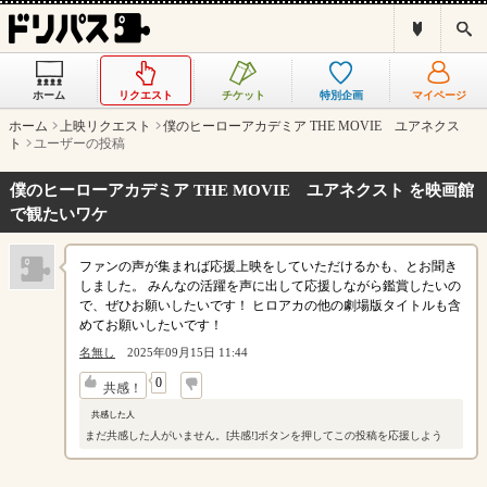
ド
検
リ
索
パ
ス
ホーム
リクエスト
チケット
特別企画
マイページ
と
は
ホーム
上映リクエスト
僕のヒーローアカデミア THE MOVIE ユアネクス
？
ト
ユーザーの投稿
僕のヒーローアカデミア THE MOVIE ユアネクスト を映画館
で観たいワケ
ファンの声が集まれば応援上映をしていただけるかも、とお聞き
しました。 みんなの活躍を声に出して応援しながら鑑賞したいの
で、ぜひお願いしたいです！ ヒロアカの他の劇場版タイトルも含
めてお願いしたいです！
名無し
2025年09月15日 11:44
↓
0
共感！
共感した人
まだ共感した人がいません。[共感!]ボタンを押してこの投稿を応援しよう