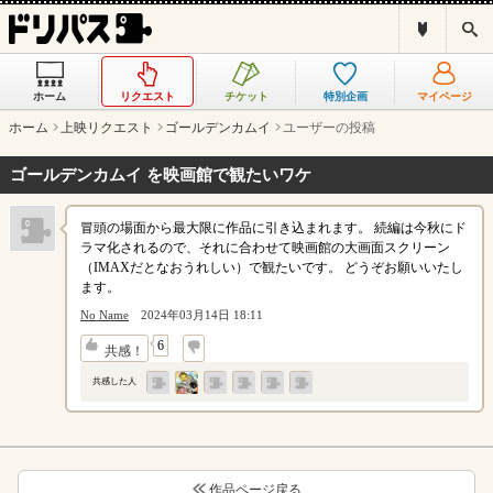
ド
検
リ
索
パ
ス
ホーム
リクエスト
チケット
特別企画
マイページ
と
は
ホーム
上映リクエスト
ゴールデンカムイ
ユーザーの投稿
？
ゴールデンカムイ を映画館で観たいワケ
冒頭の場面から最大限に作品に引き込まれます。 続編は今秋にド
ラマ化されるので、それに合わせて映画館の大画面スクリーン
（IMAXだとなおうれしい）で観たいです。 どうぞお願いいたし
ます。
No Name
2024年03月14日 18:11
↓
6
共感！
共感した人
作品ページ戻る