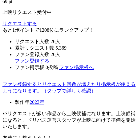
69
pt
上映リクエスト受付中
リクエストする
あと
1
ポイント
で
1208
位
にランクアップ！
リクエスト人数
26
人
累計リクエスト数
5,369
ファン登録人数
26
人
ファン登録する
ファン掲示板
0
投稿
ファン掲示板へ
ファン登録するとリクエスト回数が増えたり掲示板が使える
ようになります。（タップで詳しく確認）
製作年
2023年
※リクエストが多い作品から上映候補になります。上映候補
になると、ドリパス運営スタッフが上映に向けて準備を開始
いたします。
友達にも教えよう！！