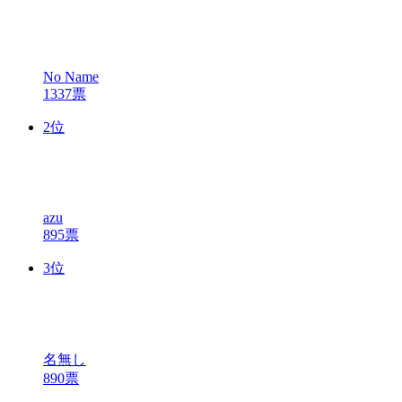
No Name
1337票
2
位
azu
895票
3
位
名無し
890票