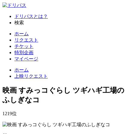
ドリパスとは？
検索
ホーム
リクエスト
チケット
特別企画
マイページ
ホーム
上映リクエスト
映画 すみっコぐらし ツギハギ工場の
ふしぎなコ
1219
位