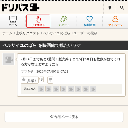
ド
検
リ
索
パ
ス
ホーム
リクエスト
チケット
特別企画
マイページ
と
は
ホーム
上映リクエスト
ベルサイユのばら
ユーザーの投稿
？
ベルサイユのばら を映画館で観たいワケ
7月14日まであと1週間！販売終了まで5日‼今日も枚数が観てくれ
る方が増えますように☆
ママキチ
2026年07月07日 07:22
↓
8
共感！
共感した人
作品ページ戻る