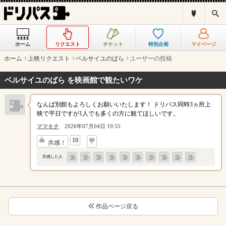
ド
検
リ
索
パ
ス
ホーム
リクエスト
チケット
特別企画
マイページ
と
は
ホーム
上映リクエスト
ベルサイユのばら
ユーザーの投稿
？
ベルサイユのばら を映画館で観たいワケ
なんば別館もよろしくお願いいたします！ ドリパス同時3ヵ所上
映で平日ですが1人でも多くの方に観てほしいです。
ママキチ
2026年07月04日 19:55
↓
10
共感！
共感した人
作品ページ戻る