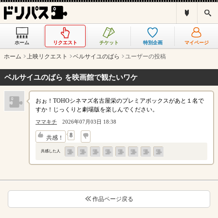
ド
検
リ
索
パ
ス
ホーム
リクエスト
チケット
特別企画
マイページ
と
は
ホーム
上映リクエスト
ベルサイユのばら
ユーザーの投稿
？
ベルサイユのばら を映画館で観たいワケ
おぉ！TOHOシネマズ名古屋栄のプレミアボックスがあと１名で
すか！じっくりと劇場版を楽しんでください。
ママキチ
2026年07月03日 18:38
↓
8
共感！
共感した人
作品ページ戻る